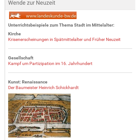
Wende zur Neuzeit
e
r
G
r
Unterrichtsbeispiele zum Thema Stadt im Mittelalter:
ö
Kirche
ß
Krisenerscheinungen in Spätmittelalter und Früher Neuzeit
e
…
Gesellschaft
Kampf um Partizipation im 16. Jahrhundert
Kunst: Renaissance
Der Baumeister Heinrich Schickhardt