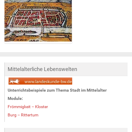
Z
e
i
g
Mittelalterliche Lebenswelten
e
B
i
l
Unterrichtsbeispiele zum Thema Stadt im Mittelalter
d
Module:
i
n
Frömmigkeit – Kloster
v
Burg – Rittertum
o
l
l