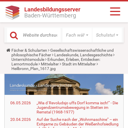
Landesbildungsserver
Baden-Württemberg
Fach wählen
Schulstufe wäh
Y
Fächer & Schularten
Gesellschaftswissenschaftliche und
o
philosophische Fächer
Landeskunde, Landesgeschichte
u
Unterrichtsmodule
Erkunden, Erleben, Entdecken:
a
Lernortmodule
Mittelalter
Stadt im Mittelalter
r
Heilbronn_Plan_1617.jpg
e
h
e
r
e
:
06.05.2026
„Wia d´Revoludsjo uffs Dorf komma isch!“ - Die
Jugendzentrumsbewegung in Stetten im
Remstal (1968-1977)
20.04.2026
Auf der Suche nach der „Wohnmaschine“ – ein
Exitgame zu Gebäuden der Weißenhofsiedlung