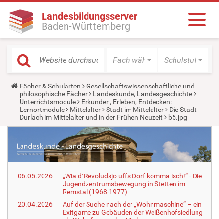
Landesbildungsserver
Baden-Württemberg
Fach wählen
Schulstufe wäh
Y
Fächer & Schularten
Gesellschaftswissenschaftliche und
o
philosophische Fächer
Landeskunde, Landesgeschichte
u
Unterrichtsmodule
Erkunden, Erleben, Entdecken:
a
Lernortmodule
Mittelalter
Stadt im Mittelalter
Die Stadt
r
Durlach im Mittelalter und in der Frühen Neuzeit
b5.jpg
e
h
e
r
e
:
06.05.2026
„Wia d´Revoludsjo uffs Dorf komma isch!“ - Die
Jugendzentrumsbewegung in Stetten im
Remstal (1968-1977)
20.04.2026
Auf der Suche nach der „Wohnmaschine“ – ein
Exitgame zu Gebäuden der Weißenhofsiedlung