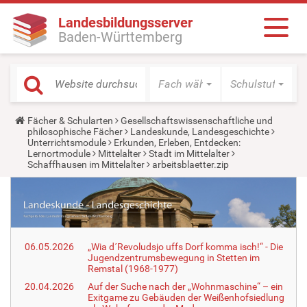
Landesbildungsserver
Baden-Württemberg
Fach wählen
Schulstufe wäh
Y
Fächer & Schularten
Gesellschaftswissenschaftliche und
o
philosophische Fächer
Landeskunde, Landesgeschichte
u
Unterrichtsmodule
Erkunden, Erleben, Entdecken:
a
Lernortmodule
Mittelalter
Stadt im Mittelalter
r
Schaffhausen im Mittelalter
arbeitsblaetter.zip
e
h
e
r
e
:
06.05.2026
„Wia d´Revoludsjo uffs Dorf komma isch!“ - Die
Jugendzentrumsbewegung in Stetten im
Remstal (1968-1977)
20.04.2026
Auf der Suche nach der „Wohnmaschine“ – ein
Exitgame zu Gebäuden der Weißenhofsiedlung