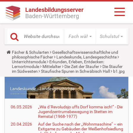
Landesbildungsserver
Baden-Württemberg
Fach wählen
Schulstufe wäh
Y
Fächer & Schularten
Gesellschaftswissenschaftliche und
o
philosophische Fächer
Landeskunde, Landesgeschichte
u
Unterrichtsmodule
Erkunden, Erleben, Entdecken:
a
Lernortmodule
Mittelalter
Die Zeit der Staufer
Die Staufer
r
im Südwesten
Staufische Spuren in Schwäbisch Hall
b1.jpg
e
h
e
r
e
:
06.05.2026
„Wia d´Revoludsjo uffs Dorf komma isch!“ - Die
Jugendzentrumsbewegung in Stetten im
Remstal (1968-1977)
20.04.2026
Auf der Suche nach der „Wohnmaschine“ – ein
Exitgame zu Gebäuden der Weißenhofsiedlung