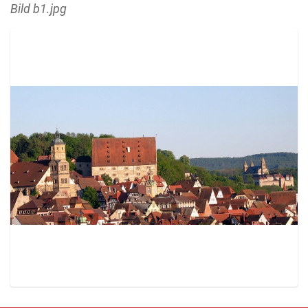
Bild b1.jpg
Z
e