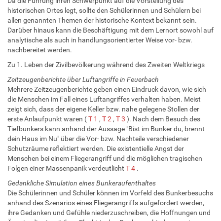
Da die Führung ihren Schwerpunkt auf die Vorstellung des
historischen Ortes legt, sollte den Schülerinnen und Schülern bei
allen genannten Themen der historische Kontext bekannt sein.
Darüber hinaus kann die Beschäftigung mit dem Lernort sowohl auf
analytische als auch in handlungsorientierter Weise vor- bzw.
nachbereitet werden.
Zu 1. Leben der Zivilbevölkerung während des Zweiten Weltkriegs
Zeitzeugenberichte über Luftangriffe in Feuerbach
Mehrere Zeitzeugenberichte geben einen Eindruck davon, wie sich
die Menschen im Fall eines Luftangriffes verhalten haben. Meist
zeigt sich, dass der eigene Keller bzw. nahe gelegene Stollen der
erste Anlaufpunkt waren (
T 1
,
T 2
,
T 3
). Nach dem Besuch des
Tiefbunkers kann anhand der Aussage "Bist im Bunker du, brennt
dein Haus im Nu" über die Vor- bzw. Nachteile verschiedener
Schutzräume reflektiert werden. Die existentielle Angst der
Menschen bei einem Fliegerangriff und die möglichen tragischen
Folgen einer Massenpanik verdeutlicht
T 4
.
Gedankliche Simulation eines Bunkeraufenthaltes
Die Schülerinnen und Schüler können im Vorfeld des Bunkerbesuchs
anhand des Szenarios eines Fliegerangriffs aufgefordert werden,
ihre Gedanken und Gefühle niederzuschreiben, die Hoffnungen und