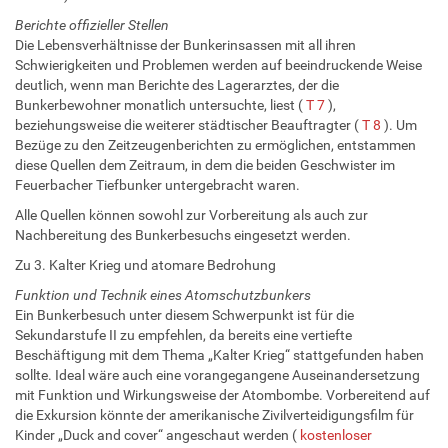
Berichte offizieller Stellen
Die Lebensverhältnisse der Bunkerinsassen mit all ihren
Schwierigkeiten und Problemen werden auf beeindruckende Weise
deutlich, wenn man Berichte des Lagerarztes, der die
Bunkerbewohner monatlich untersuchte, liest (
T 7
),
beziehungsweise die weiterer städtischer Beauftragter (
T 8
). Um
Bezüge zu den Zeitzeugenberichten zu ermöglichen, entstammen
diese Quellen dem Zeitraum, in dem die beiden Geschwister im
Feuerbacher Tiefbunker untergebracht waren.
Alle Quellen können sowohl zur Vorbereitung als auch zur
Nachbereitung des Bunkerbesuchs eingesetzt werden.
Zu 3. Kalter Krieg und atomare Bedrohung
Funktion und Technik eines Atomschutzbunkers
Ein Bunkerbesuch unter diesem Schwerpunkt ist für die
Sekundarstufe II zu empfehlen, da bereits eine vertiefte
Beschäftigung mit dem Thema „Kalter Krieg“ stattgefunden haben
sollte. Ideal wäre auch eine vorangegangene Auseinandersetzung
mit Funktion und Wirkungsweise der Atombombe. Vorbereitend auf
die Exkursion könnte der amerikanische Zivilverteidigungsfilm für
Kinder „Duck and cover“ angeschaut werden (
kostenloser