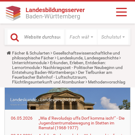
Landesbildungsserver
Baden-Württemberg
Fach wählen
Schulstufe wäh
Y
Fächer & Schularten
Gesellschaftswissenschaftliche und
o
philosophische Fächer
Landeskunde, Landesgeschichte
u
Unterrichtsmodule
Erkunden, Erleben, Entdecken:
a
Lernortmodule
Nachkriegszeit - Politischer Neubeginn und
r
Entstehung Baden-Württembergs
Der Tiefbunker am
e
Feuerbacher Bahnhof - Luftschutzraum,
h
Flüchtlingsunterkunft und Atombunker
Methodenvorschlag
e
r
e
:
06.05.2026
„Wia d´Revoludsjo uffs Dorf komma isch!“ - Die
Jugendzentrumsbewegung in Stetten im
Remstal (1968-1977)