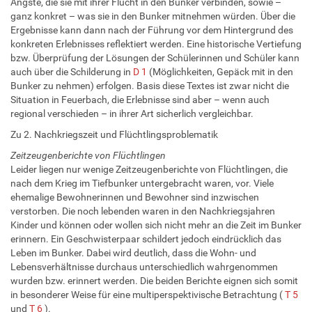
Ängste, die sie mit ihrer Flucht in den Bunker verbinden, sowie –
ganz konkret – was sie in den Bunker mitnehmen würden. Über die
Ergebnisse kann dann nach der Führung vor dem Hintergrund des
konkreten Erlebnisses reflektiert werden. Eine historische Vertiefung
bzw. Überprüfung der Lösungen der Schülerinnen und Schüler kann
auch über die Schilderung in
D 1
(Möglichkeiten, Gepäck mit in den
Bunker zu nehmen) erfolgen. Basis diese Textes ist zwar nicht die
Situation in Feuerbach, die Erlebnisse sind aber – wenn auch
regional verschieden – in ihrer Art sicherlich vergleichbar.
Zu 2. Nachkriegszeit und Flüchtlingsproblematik
Zeitzeugenberichte von Flüchtlingen
Leider liegen nur wenige Zeitzeugenberichte von Flüchtlingen, die
nach dem Krieg im Tiefbunker untergebracht waren, vor. Viele
ehemalige Bewohnerinnen und Bewohner sind inzwischen
verstorben. Die noch lebenden waren in den Nachkriegsjahren
Kinder und können oder wollen sich nicht mehr an die Zeit im Bunker
erinnern. Ein Geschwisterpaar schildert jedoch eindrücklich das
Leben im Bunker. Dabei wird deutlich, dass die Wohn- und
Lebensverhältnisse durchaus unterschiedlich wahrgenommen
wurden bzw. erinnert werden. Die beiden Berichte eignen sich somit
in besonderer Weise für eine multiperspektivische Betrachtung (
T 5
und
T 6
).