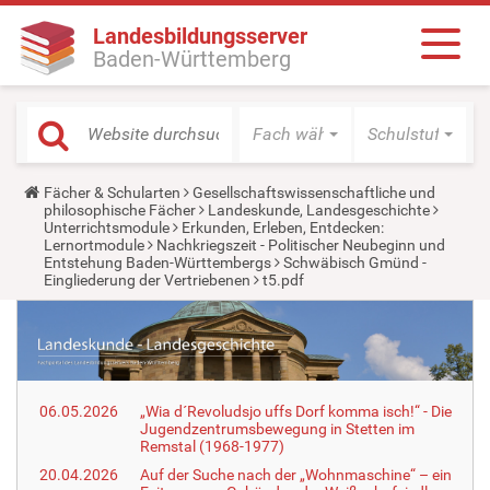
Landesbildungsserver
Baden-Württemberg
Fach wählen
Schulstufe wäh
Y
Fächer & Schularten
Gesellschaftswissenschaftliche und
o
philosophische Fächer
Landeskunde, Landesgeschichte
u
Unterrichtsmodule
Erkunden, Erleben, Entdecken:
a
Lernortmodule
Nachkriegszeit - Politischer Neubeginn und
r
Entstehung Baden-Württembergs
Schwäbisch Gmünd -
e
Eingliederung der Vertriebenen
t5.pdf
h
e
r
e
:
06.05.2026
„Wia d´Revoludsjo uffs Dorf komma isch!“ - Die
Jugendzentrumsbewegung in Stetten im
Remstal (1968-1977)
20.04.2026
Auf der Suche nach der „Wohnmaschine“ – ein