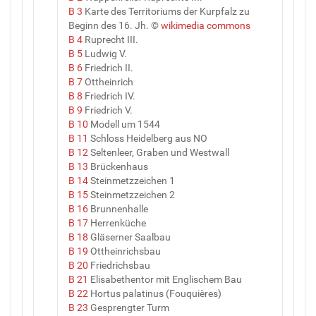
B 3
Karte des Territoriums der Kurpfalz zu
Beginn des 16. Jh. ©
wikimedia commons
B 4
Ruprecht III.
B 5
Ludwig V.
B 6
Friedrich II.
B 7
Ottheinrich
B 8
Friedrich IV.
B 9
Friedrich V.
B 10
Modell um 1544
B 11
Schloss Heidelberg aus NO
B 12
Seltenleer, Graben und Westwall
B 13
Brückenhaus
B 14
Steinmetzzeichen 1
B 15
Steinmetzzeichen 2
B 16
Brunnenhalle
B 17
Herrenküche
B 18
Gläserner Saalbau
B 19
Ottheinrichsbau
B 20
Friedrichsbau
B 21
Elisabethentor mit Englischem Bau
B 22
Hortus palatinus (Fouquières)
B 23
Gesprengter Turm