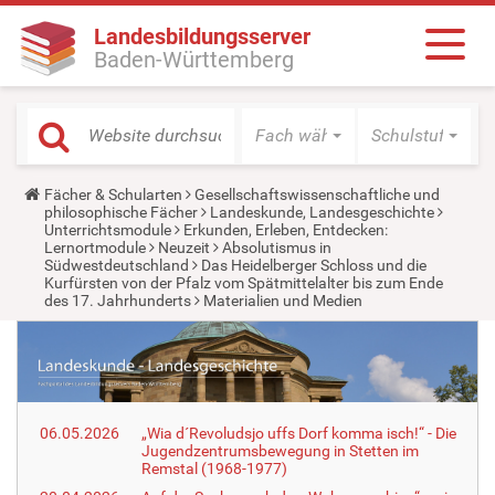
Landesbildungsserver
Baden-Württemberg
Fach wählen
Schulstufe wäh
Y
Fächer & Schularten
Gesellschaftswissenschaftliche und
o
philosophische Fächer
Landeskunde, Landesgeschichte
u
Unterrichtsmodule
Erkunden, Erleben, Entdecken:
a
Lernortmodule
Neuzeit
Absolutismus in
r
Südwestdeutschland
Das Heidelberger Schloss und die
e
Kurfürsten von der Pfalz vom Spätmittelalter bis zum Ende
h
des 17. Jahrhunderts
Materialien und Medien
e
r
e
:
06.05.2026
„Wia d´Revoludsjo uffs Dorf komma isch!“ - Die
Jugendzentrumsbewegung in Stetten im
Remstal (1968-1977)