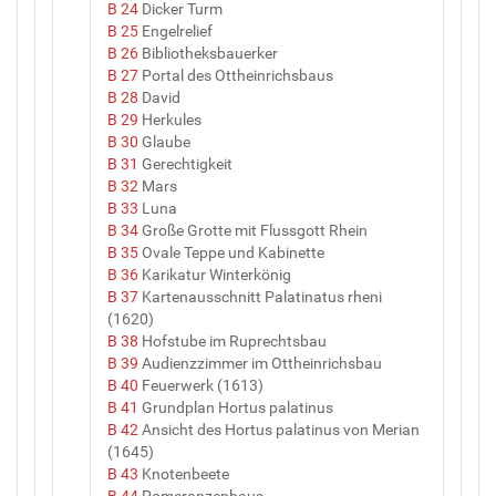
B 24
Dicker Turm
B 25
Engelrelief
B 26
Bibliotheksbauerker
B 27
Portal des Ottheinrichsbaus
B 28
David
B 29
Herkules
B 30
Glaube
B 31
Gerechtigkeit
B 32
Mars
B 33
Luna
B 34
Große Grotte mit Flussgott Rhein
B 35
Ovale Teppe und Kabinette
B 36
Karikatur Winterkönig
B 37
Kartenausschnitt Palatinatus rheni
(1620)
B 38
Hofstube im Ruprechtsbau
B 39
Audienzzimmer im Ottheinrichsbau
B 40
Feuerwerk (1613)
B 41
Grundplan Hortus palatinus
B 42
Ansicht des Hortus palatinus von Merian
(1645)
B 43
Knotenbeete
B 44
Pomeranzenhaus