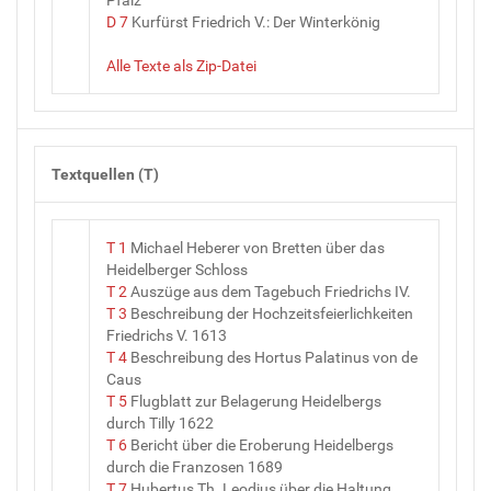
D 7
Kurfürst Friedrich V.: Der Winterkönig
Alle Texte als Zip-Datei
Textquellen (T)
T 1
Michael Heberer von Bretten über das
Heidelberger Schloss
T 2
Auszüge aus dem Tagebuch Friedrichs IV.
T 3
Beschreibung der Hochzeitsfeierlichkeiten
Friedrichs V. 1613
T 4
Beschreibung des Hortus Palatinus von de
Caus
T 5
Flugblatt zur Belagerung Heidelbergs
durch Tilly 1622
T 6
Bericht über die Eroberung Heidelbergs
durch die Franzosen 1689
T 7
Hubertus Th. Leodius über die Haltung