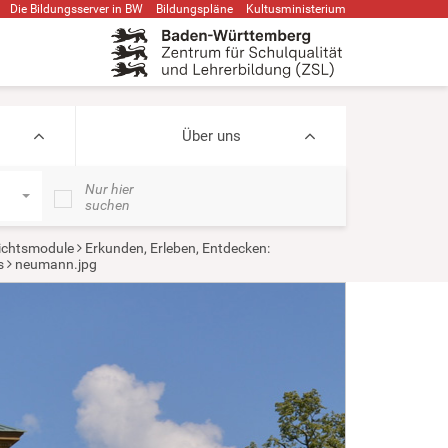
Die Bildungsserver in BW
Bildungspläne
Kultusministerium
Über uns
Nur hier
suchen
ichtsmodule
Erkunden, Erleben, Entdecken:
s
neumann.jpg