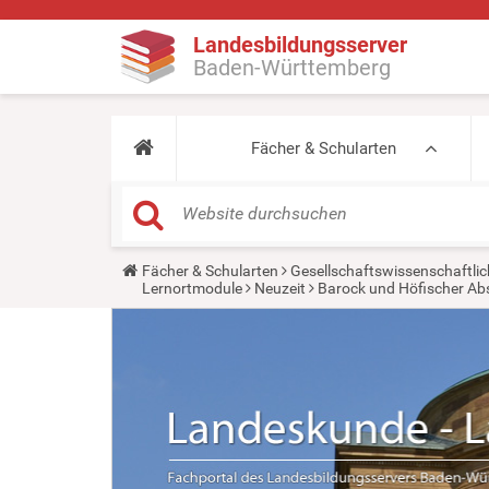
Landesbildungsserver
Baden-Württemberg
Fächer & Schularten
Y
Fächer & Schularten
Gesellschaftswissenschaftlic
o
Lernortmodule
Neuzeit
Barock und Höfischer Ab
u
a
r
e
h
e
r
e
: