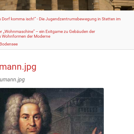
fs Dorf komma isch!“ - Die Jugendzentrumsbewegung in Stetten im
er „Wohnmaschine“ – ein Exitgame zu Gebäuden der
ls Wohnformen der Moderne
 Bodensee
mann.jpg
eumann.jpg