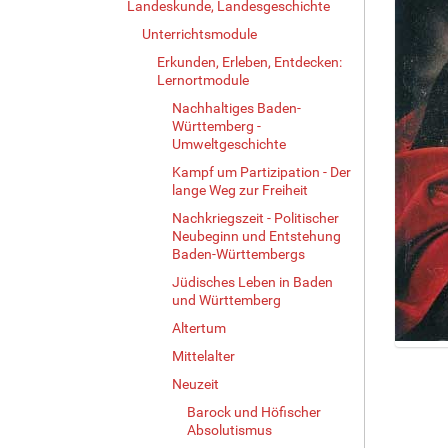
Landeskunde, Landesgeschichte
Unterrichtsmodule
Erkunden, Erleben, Entdecken:
Lernortmodule
Nachhaltiges Baden-
Württemberg -
Umweltgeschichte
Kampf um Partizipation - Der
lange Weg zur Freiheit
Nachkriegszeit - Politischer
Neubeginn und Entstehung
Baden-Württembergs
Jüdisches Leben in Baden
und Württemberg
Altertum
Mittelalter
Z
e
Neuzeit
i
Barock und Höfischer
g
Absolutismus
e