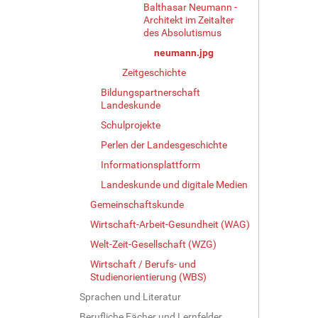
B
Balthasar Neumann -
Architekt im Zeitalter
i
des Absolutismus
l
d
neumann.jpg
i
Zeitgeschichte
n
v
Bildungspartnerschaft
Landeskunde
o
l
Schulprojekte
l
Perlen der Landesgeschichte
e
r
Informationsplattform
G
Landeskunde und digitale Medien
r
Gemeinschaftskunde
ö
ß
Wirtschaft-Arbeit-Gesundheit (WAG)
e
Welt-Zeit-Gesellschaft (WZG)
…
Wirtschaft / Berufs- und
Studienorientierung (WBS)
Sprachen und Literatur
Berufliche Fächer und Lernfelder