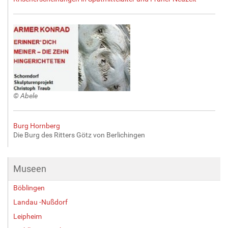
ö
ß
e
…
© Abele
Burg Hornberg
Die Burg des Ritters Götz von Berlichingen
Museen
Böblingen
Landau -Nußdorf
Leipheim