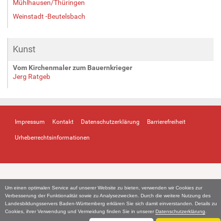
Mühlhausen/Thüringen
Weinstadt -Beutelsbach
Kunst
Vom Kirchenmaler zum Bauernkrieger
Jerg Ratgeb
Impressum
Kontakt
Datenschutzerklärung
Barrierefreiheit
Urheberrechtsinformationen
Um einen optimalen Service auf unserer Website zu bieten, verwenden wir Cookies zur
Verbesserung der Funktionalität sowie zu Analysezwecken. Durch die weitere Nutzung des
Landesbildungsservers Baden-Württemberg erklären Sie sich damit einverstanden. Details zu
Cookies, ihrer Verwendung und Vermeidung finden Sie in unserer
Datenschutzerklärung
.