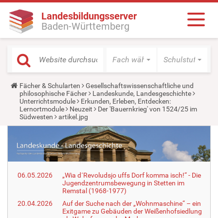
Landesbildungsserver
Baden-Württemberg
Fach wählen
Schulstufe wäh
Y
Fächer & Schularten
Gesellschaftswissenschaftliche und
o
philosophische Fächer
Landeskunde, Landesgeschichte
u
Unterrichtsmodule
Erkunden, Erleben, Entdecken:
a
Lernortmodule
Neuzeit
Der 'Bauernkrieg' von 1524/25 im
r
Südwesten
artikel.jpg
e
h
e
r
e
:
06.05.2026
„Wia d´Revoludsjo uffs Dorf komma isch!“ - Die
Jugendzentrumsbewegung in Stetten im
Remstal (1968-1977)
20.04.2026
Auf der Suche nach der „Wohnmaschine“ – ein
Exitgame zu Gebäuden der Weißenhofsiedlung