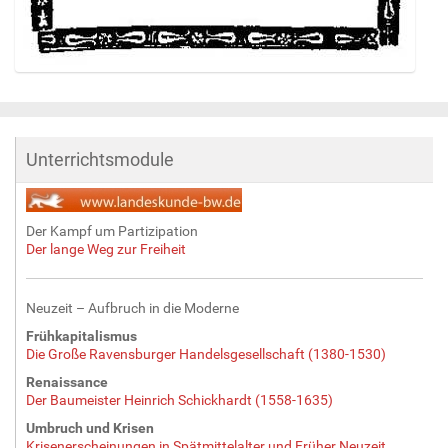
Z
e
i
g
Unterrichtsmodule
e
B
i
l
Der Kampf um Partizipation
d
Der lange Weg zur Freiheit
i
n
v
Neuzeit – Aufbruch in die Moderne
o
Frühkapitalismus
l
Die Große Ravensburger Handelsgesellschaft (1380-1530)
l
e
Renaissance
Der Baumeister Heinrich Schickhardt (1558-1635)
r
G
Umbruch und Krisen
r
Krisenerscheinungen in Spätmittelalter und Früher Neuzeit