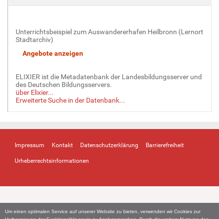
Unterrichtsbeispiel zum Auswandererhafen Heilbronn (Lernort
Stadtarchiv)
ELIXIER ist die Metadatenbank der Landesbildungsserver und
des Deutschen Bildungsservers.
über Elixier...
Erweiterte Suche in der Datenbank...
Impressum
Kontakt
Datenschutzerklärung
Barrierefreiheit
Urheberrechtsinformationen
Um einen optimalen Service auf unserer Website zu bieten, verwenden wir Cookies zur