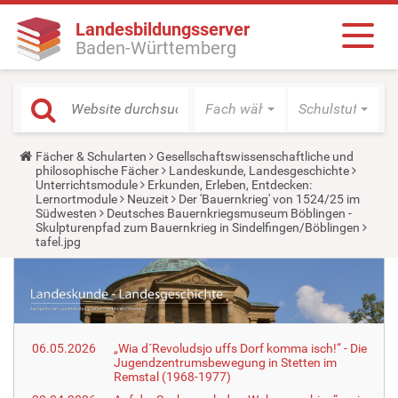
Landesbildungsserver
Baden-Württemberg
Fach wählen
Schulstufe wäh
Y
Fächer & Schularten
Gesellschaftswissenschaftliche und
o
philosophische Fächer
Landeskunde, Landesgeschichte
u
Unterrichtsmodule
Erkunden, Erleben, Entdecken:
a
Lernortmodule
Neuzeit
Der 'Bauernkrieg' von 1524/25 im
r
Südwesten
Deutsches Bauernkriegsmuseum Böblingen -
e
Skulpturenpfad zum Bauernkrieg in Sindelfingen/Böblingen
h
tafel.jpg
e
r
e
:
06.05.2026
„Wia d´Revoludsjo uffs Dorf komma isch!“ - Die
Jugendzentrumsbewegung in Stetten im
Remstal (1968-1977)