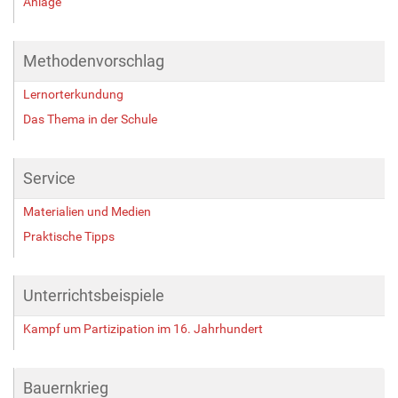
Anlage
i
n
v
Methodenvorschlag
o
l
Lernorterkundung
l
e
Das Thema in der Schule
r
G
r
Service
ö
ß
Materialien und Medien
e
Praktische Tipps
…
Unterrichtsbeispiele
Kampf um Partizipation im 16. Jahrhundert
Bauernkrieg