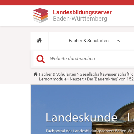
Landesbildungsserver
Baden-Württemberg
Fächer & Schularten
Y
Fächer & Schularten
Gesellschaftswissenschaftlic
o
Lernortmodule
Neuzeit
Der 'Bauernkrieg' von 1
u
a
r
e
h
e
r
e
: