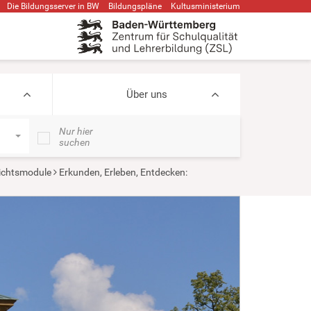
Die Bildungsserver in BW
Bildungspläne
Kultusministerium
Über uns
Nur hier
suchen
ichtsmodule
Erkunden, Erleben, Entdecken: