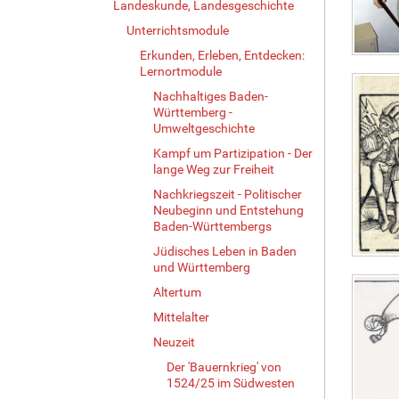
Landeskunde, Landesgeschichte
i
o
Unterrichtsmodule
n
e
Erkunden, Erleben, Entdecken:
n
Lernortmodule
Nachhaltiges Baden-
Württemberg -
Umweltgeschichte
Kampf um Partizipation - Der
lange Weg zur Freiheit
Nachkriegszeit - Politischer
Neubeginn und Entstehung
Baden-Württembergs
Jüdisches Leben in Baden
und Württemberg
Altertum
Mittelalter
Neuzeit
Der 'Bauernkrieg' von
1524/25 im Südwesten