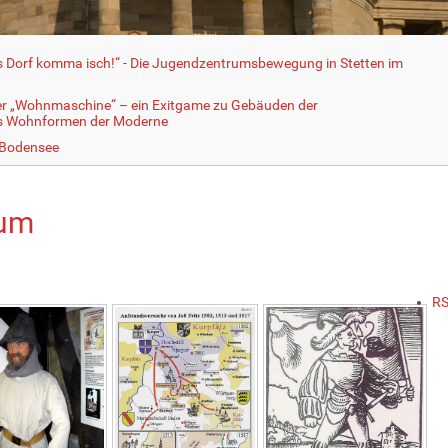
fs Dorf komma isch!“ - Die Jugendzentrumsbewegung in Stetten im
er „Wohnmaschine“ – ein Exitgame zu Gebäuden der
ls Wohnformen der Moderne
 Bodensee
um
RS