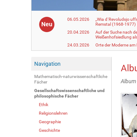
06.05.2026
„Wia d´Revoludsjo uf
Neu
Remstal (1968-1977)
20.04.2026
Auf der Suche nach d
Weißenhofsiedlung a
24.03.2026
Orte der Moderne am
Navigation
Alb
Mathematisch-naturwissenschaftliche
Album
Fächer
Gesellschaftswissenschaftliche und
A
philosophische Fächer
r
t
Ethik
i
k
Religionslehren
e
l
Geographie
a
Geschichte
k
t