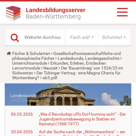
Landesbildungsserver
Baden-Württemberg
Fach wählen
Schulstufe wäh
Y
Fächer & Schularten
Gesellschaftswissenschaftliche und
o
philosophische Fächer
Landeskunde, Landesgeschichte
u
Unterrichtsmodule
Erkunden, Erleben, Entdecken:
a
Lernortmodule
Neuzeit
Der 'Bauernkrieg' von 1524/25 im
r
Südwesten
Der Tübinger Vertrag - eine Magna Charta für
e
Württemberg?
ab3.pdf
h
e
r
e
:
06.05.2026
„Wia d´Revoludsjo uffs Dorf komma isch!“ - Die
Jugendzentrumsbewegung in Stetten im
Remstal (1968-1977)
20.04.2026
Auf der Suche nach der „Wohnmaschine“ – ein