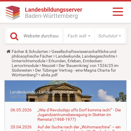
Landesbildungsserver
Baden-Württemberg
Fach wählen
Schulstufe wäh
Y
Fächer & Schularten
Gesellschaftswissenschaftliche und
o
philosophische Fächer
Landeskunde, Landesgeschichte
u
Unterrichtsmodule
Erkunden, Erleben, Entdecken:
a
Lernortmodule
Neuzeit
Der 'Bauernkrieg' von 1524/25 im
r
Südwesten
Der Tübinger Vertrag - eine Magna Charta für
e
Württemberg?
ab4a.pdf
h
e
r
e
:
06.05.2026
„Wia d´Revoludsjo uffs Dorf komma isch!“ - Die
Jugendzentrumsbewegung in Stetten im
Remstal (1968-1977)
20.04.2026
Auf der Suche nach der „Wohnmaschine“ – ein