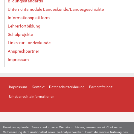
Bildungsstandards
Unterrichtsmodule Landeskunde/Landesgeschichte
Informationsplattform
Lehrerfortbildung
Schulprojekte
Links zur Landeskunde
Ansprechpartner
Impressum
Impressum
Kontakt
Datenschutzerklärung
Barrierefreiheit
Urheberrechtsinformationen
Um einen optimalen Service auf unserer Website zu bieten, verwenden wir Cookies zur
Verbesserung der Funktionalität sowie zu Analysezwecken. Durch die weitere Nutzung des