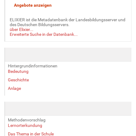
l
d
i
ELIXIER ist die Metadatenbank der Landesbildungsserver und
n
des Deutschen Bildungsservers.
über Elixier...
v
Erweiterte Suche in der Datenbank...
o
l
l
e
r
Hintergrundinformationen
G
Bedeutung
r
ö
Geschichte
ß
Anlage
e
…
Methodenvorschlag
Lernorterkundung
Das Thema in der Schule