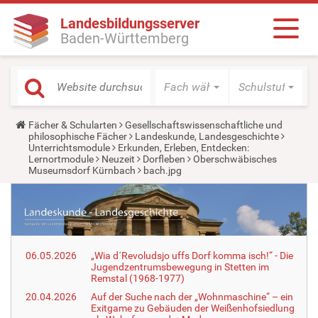
Landesbildungsserver
Baden-Württemberg
Fach wählen
Schulstufe wäh
Y
Fächer & Schularten
Gesellschaftswissenschaftliche und
o
philosophische Fächer
Landeskunde, Landesgeschichte
u
Unterrichtsmodule
Erkunden, Erleben, Entdecken:
a
Lernortmodule
Neuzeit
Dorfleben
Oberschwäbisches
r
Museumsdorf Kürnbach
bach.jpg
e
h
e
r
e
:
06.05.2026
„Wia d´Revoludsjo uffs Dorf komma isch!“ - Die
Jugendzentrumsbewegung in Stetten im
Remstal (1968-1977)
20.04.2026
Auf der Suche nach der „Wohnmaschine“ – ein
Exitgame zu Gebäuden der Weißenhofsiedlung