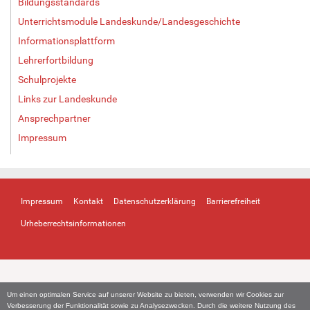
Bildungsstandards
Unterrichtsmodule Landeskunde/Landesgeschichte
Informationsplattform
Lehrerfortbildung
Schulprojekte
Links zur Landeskunde
Ansprechpartner
Impressum
Impressum
Kontakt
Datenschutzerklärung
Barrierefreiheit
Urheberrechtsinformationen
Um einen optimalen Service auf unserer Website zu bieten, verwenden wir Cookies zur
Verbesserung der Funktionalität sowie zu Analysezwecken. Durch die weitere Nutzung des