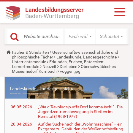
Landesbildungsserver
Baden-Württemberg
Fach wählen
Schulstufe wäh
Y
Fächer & Schularten
Gesellschaftswissenschaftliche und
o
philosophische Fächer
Landeskunde, Landesgeschichte
u
Unterrichtsmodule
Erkunden, Erleben, Entdecken:
a
Lernortmodule
Neuzeit
Dorfleben
Oberschwäbisches
r
Museumsdorf Kürnbach
voggen.jpg
e
h
e
r
e
:
06.05.2026
„Wia d´Revoludsjo uffs Dorf komma isch!“ - Die
Jugendzentrumsbewegung in Stetten im
Remstal (1968-1977)
20.04.2026
Auf der Suche nach der „Wohnmaschine“ – ein
Exitgame zu Gebäuden der Weißenhofsiedlung