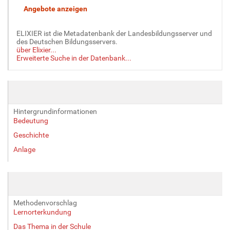
l
d
i
ELIXIER ist die Metadatenbank der Landesbildungsserver und
n
des Deutschen Bildungsservers.
über Elixier...
v
Erweiterte Suche in der Datenbank...
o
l
l
e
r
Hintergrundinformationen
G
Bedeutung
r
ö
Geschichte
ß
Anlage
e
…
Methodenvorschlag
Lernorterkundung
Das Thema in der Schule