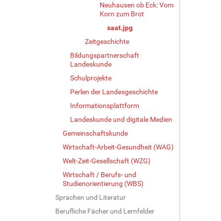
r
Neuhausen ob Eck: Vom
G
Korn zum Brot
r
saat.jpg
ö
ß
Zeitgeschichte
e
Bildungspartnerschaft
…
Landeskunde
Schulprojekte
Perlen der Landesgeschichte
Informationsplattform
Landeskunde und digitale Medien
Gemeinschaftskunde
Wirtschaft-Arbeit-Gesundheit (WAG)
Welt-Zeit-Gesellschaft (WZG)
Wirtschaft / Berufs- und
Studienorientierung (WBS)
Sprachen und Literatur
Berufliche Fächer und Lernfelder