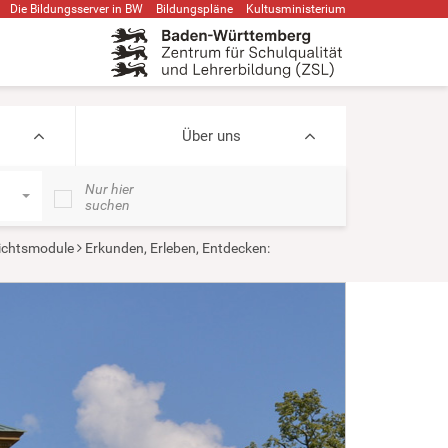
Die Bildungsserver in BW
Bildungspläne
Kultusministerium
Über uns
Nur hier
suchen
ichtsmodule
Erkunden, Erleben, Entdecken: