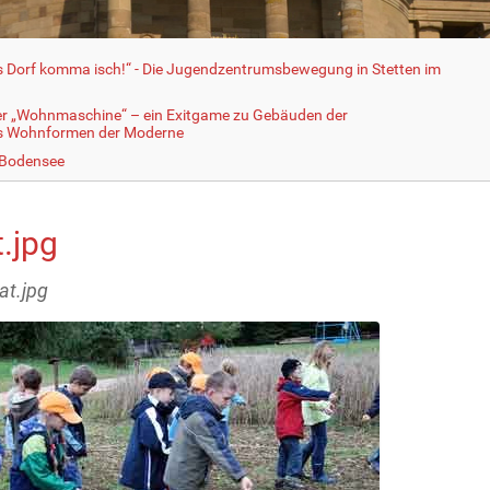
fs Dorf komma isch!“ - Die Jugendzentrumsbewegung in Stetten im
er „Wohnmaschine“ – ein Exitgame zu Gebäuden der
ls Wohnformen der Moderne
 Bodensee
.jpg
at.jpg