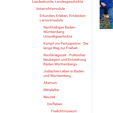
Landeskunde, Landesgeschichte
Unterrichtsmodule
Erkunden, Erleben, Entdecken:
Lernortmodule
Nachhaltiges Baden-
Württemberg -
Z
Umweltgeschichte
e
i
Kampf um Partizipation - Der
lange Weg zur Freiheit
g
e
Nachkriegszeit - Politischer
B
Neubeginn und Entstehung
i
Baden-Württembergs
l
Jüdisches Leben in Baden
d
und Württemberg
i
Altertum
n
v
Mittelalter
o
Neuzeit
l
l
Dorfleben
e
Freilichtmuseum