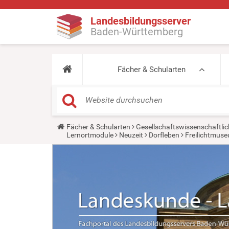
Landesbildungsserver
Baden-Württemberg
Fächer & Schularten
Y
Fächer & Schularten
Gesellschaftswissenschaftlic
o
Lernortmodule
Neuzeit
Dorfleben
Freilichtmus
u
a
r
e
h
e
r
e
: