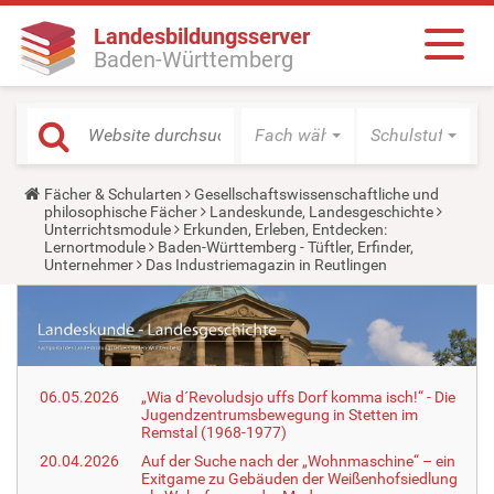
Landesbildungsserver
Baden-Württemberg
Fach wählen
Schulstufe wäh
Y
Fächer & Schularten
Gesellschaftswissenschaftliche und
o
philosophische Fächer
Landeskunde, Landesgeschichte
u
Unterrichtsmodule
Erkunden, Erleben, Entdecken:
a
Lernortmodule
Baden-Württemberg - Tüftler, Erfinder,
r
Unternehmer
Das Industriemagazin in Reutlingen
e
h
e
r
e
:
06.05.2026
„Wia d´Revoludsjo uffs Dorf komma isch!“ - Die
Jugendzentrumsbewegung in Stetten im
Remstal (1968-1977)
20.04.2026
Auf der Suche nach der „Wohnmaschine“ – ein
Exitgame zu Gebäuden der Weißenhofsiedlung