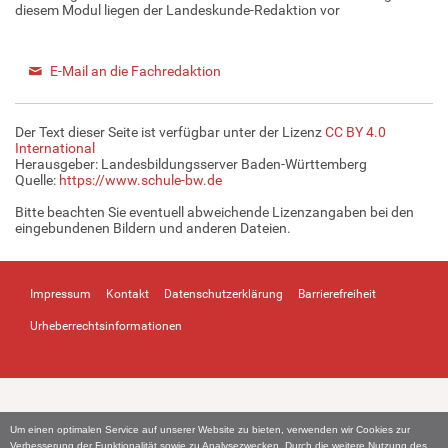
diesem Modul liegen der Landeskunde-Redaktion vor
E-Mail an die Fachredaktion
Der Text dieser Seite ist verfügbar unter der Lizenz
CC BY 4.0
International
Herausgeber: Landesbildungsserver Baden-Württemberg
Quelle:
https://www.schule-bw.de
Bitte beachten Sie eventuell abweichende Lizenzangaben bei den
eingebundenen Bildern und anderen Dateien.
Impressum
Kontakt
Datenschutzerklärung
Barrierefreiheit
Urheberrechtsinformationen
Um einen optimalen Service auf unserer Website zu bieten, verwenden wir Cookies zur
Verbesserung der Funktionalität sowie zu Analysezwecken. Durch die weitere Nutzung des