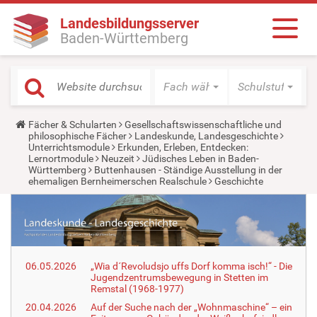
Landesbildungsserver
Baden-Württemberg
Fach wählen
Schulstufe wäh
Y
Fächer & Schularten
Gesellschaftswissenschaftliche und
o
philosophische Fächer
Landeskunde, Landesgeschichte
u
Unterrichtsmodule
Erkunden, Erleben, Entdecken:
a
Lernortmodule
Neuzeit
Jüdisches Leben in Baden-
r
Württemberg
Buttenhausen - Ständige Ausstellung in der
e
ehemaligen Bernheimerschen Realschule
Geschichte
h
e
r
e
:
06.05.2026
„Wia d´Revoludsjo uffs Dorf komma isch!“ - Die
Jugendzentrumsbewegung in Stetten im
Remstal (1968-1977)
20.04.2026
Auf der Suche nach der „Wohnmaschine“ – ein