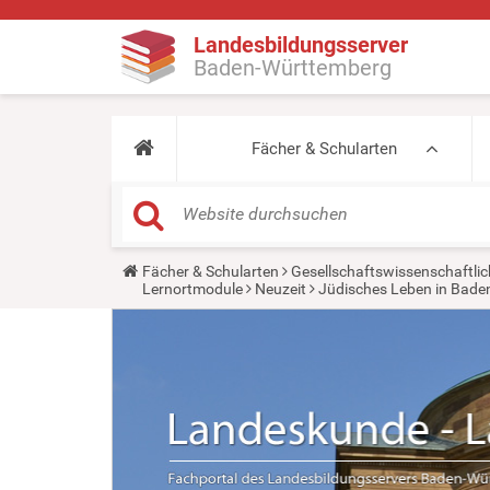
Landesbildungsserver
Baden-Württemberg
Fächer & Schularten
Y
Fächer & Schularten
Gesellschaftswissenschaftlic
o
Lernortmodule
Neuzeit
Jüdisches Leben in Bad
u
a
r
e
h
e
r
e
: