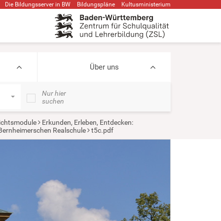
Die Bildungsserver in BW
Bildungspläne
Kultusministerium
Über uns
Nur hier
suchen
ichtsmodule
Erkunden, Erleben, Entdecken:
 Bernheimerschen Realschule
t5c.pdf