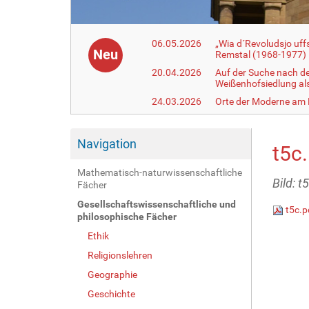
06.05.2026
„Wia d´Revoludsjo uf
Neu
Remstal (1968-1977)
20.04.2026
Auf der Suche nach d
Weißenhofsiedlung a
24.03.2026
Orte der Moderne am
Navigation
t5c
Mathematisch-naturwissenschaftliche
Bild: t
Fächer
Gesellschaftswissenschaftliche und
t5c.p
philosophische Fächer
Ethik
Religionslehren
Geographie
Geschichte