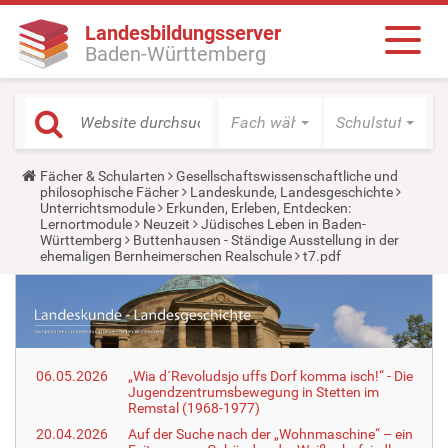
Landesbildungsserver
Baden-Württemberg
Fach wählen
Schulstufe wäh
Y
Fächer & Schularten
Gesellschaftswissenschaftliche und
o
philosophische Fächer
Landeskunde, Landesgeschichte
u
Unterrichtsmodule
Erkunden, Erleben, Entdecken:
a
Lernortmodule
Neuzeit
Jüdisches Leben in Baden-
r
Württemberg
Buttenhausen - Ständige Ausstellung in der
e
ehemaligen Bernheimerschen Realschule
t7.pdf
h
e
r
e
:
06.05.2026
„Wia d´Revoludsjo uffs Dorf komma isch!“ - Die
Jugendzentrumsbewegung in Stetten im
Remstal (1968-1977)
20.04.2026
Auf der Suche nach der „Wohnmaschine“ – ein