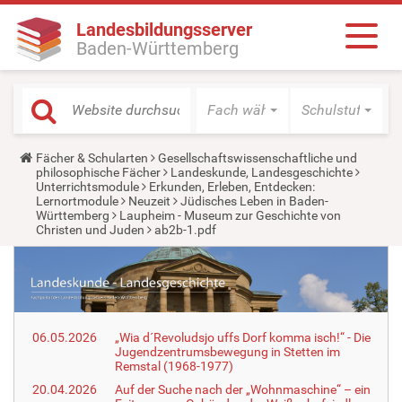
Landesbildungsserver
Baden-Württemberg
Fach wählen
Schulstufe wäh
Y
Fächer & Schularten
Gesellschaftswissenschaftliche und
o
philosophische Fächer
Landeskunde, Landesgeschichte
u
Unterrichtsmodule
Erkunden, Erleben, Entdecken:
a
Lernortmodule
Neuzeit
Jüdisches Leben in Baden-
r
Württemberg
Laupheim - Museum zur Geschichte von
e
Christen und Juden
ab2b-1.pdf
h
e
r
e
:
06.05.2026
„Wia d´Revoludsjo uffs Dorf komma isch!“ - Die
Jugendzentrumsbewegung in Stetten im
Remstal (1968-1977)
20.04.2026
Auf der Suche nach der „Wohnmaschine“ – ein