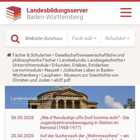
Landesbildungsserver
Baden-Württemberg
Fach wählen
Schulstufe wäh
Y
Fächer & Schularten
Gesellschaftswissenschaftliche und
o
philosophische Fächer
Landeskunde, Landesgeschichte
u
Unterrichtsmodule
Erkunden, Erleben, Entdecken:
a
Lernortmodule
Neuzeit
Jüdisches Leben in Baden-
r
Württemberg
Laupheim - Museum zur Geschichte von
e
Christen und Juden
ab2f.pdf
h
e
r
e
:
06.05.2026
„Wia d´Revoludsjo uffs Dorf komma isch!“ - Die
Jugendzentrumsbewegung in Stetten im
Remstal (1968-1977)
20.04.2026
Auf der Suche nach der „Wohnmaschine“ – ein