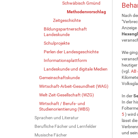
Schwäbisch Gmünd
Behan
Methodenvorschlag
Nach der
Zeitgeschichte
"Verbrec
Anzeige 
Bildungspartnerschaft
Hexeng
Landeskunde
veransch
Schulprojekte
Perlen der Landesgeschichte
Wie ging
veransch
Informationsplattform
heutiger
Landeskunde und digitale Medien
(vgl.
AB 
Kilomete
Gemeinschaftskunde
Volksgla
Wirtschaft-Arbeit-Gesundheit (WAG)
Welt-Zeit-Gesellschaft (WZG)
In der
Se
In der h
Wirtschaft / Berufs- und
Folterm
Studienorientierung (WBS)
5
) wird 
Sprachen und Literatur
lässt di
Berufliche Fächer und Lernfelder
Verbrennu
und sein
Musische Fächer