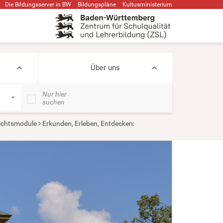
Die Bildungsserver in BW
Bildungspläne
Kultusministerium
Über uns
Nur hier
suchen
ichtsmodule
Erkunden, Erleben, Entdecken: