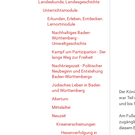
Landeskunde, Landesgeschichte
Unterrichtsmodule
Erkunden, Erleben, Entdecken:
Lernortmodule
Nachhaltiges Baden-
Württemberg -
Umweltgeschichte
Kampf um Partizipation - Der
lange Weg zur Freiheit
Nachkriegszeit - Politischer
Neubeginn und Entstehung
Baden-Württembergs
Jüdisches Leben in Baden
und Württemberg
Der Köni
war Teil
Altertum
und bis 
Mittelalter
Neuzeit
Am Fuße 
zugängli
Krisenerscheinungen
diesem 
Hexenverfolgung in