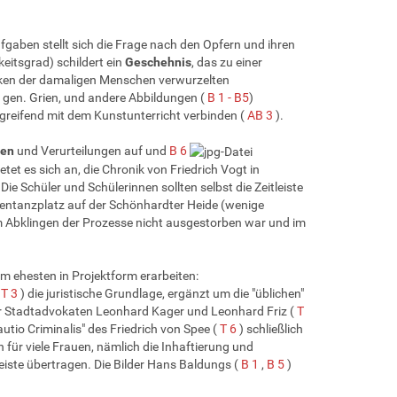
aben stellt sich die Frage nach den Opfern und ihren
keitsgrad) schildert ein
Geschehnis
, das zu einer
nken der damaligen Menschen verwurzelten
gen. Grien, und andere Abbildungen (
B 1 - B5
)
reifend mit dem Kunstunterricht verbinden (
AB 3
).
gen
und Verurteilungen auf und
B 6
etet es sich an, die Chronik von Friedrich Vogt in
Die Schüler und Schülerinnen sollten selbst die Zeitleiste
ntanzplatz auf der Schönhardter Heide (wenige
 Abklingen der Prozesse nicht ausgestorben war und im
 ehesten in Projektform erarbeiten:
(
T 3
) die juristische Grundlage, ergänzt um die "üblichen"
er Stadtadvokaten Leonhard Kager und Leonhard Friz (
T
utio Criminalis" des Friedrich von Spee (
T 6
) schließlich
 für viele Frauen, nämlich die Inhaftierung und
itleiste übertragen. Die Bilder Hans Baldungs (
B 1
,
B 5
)