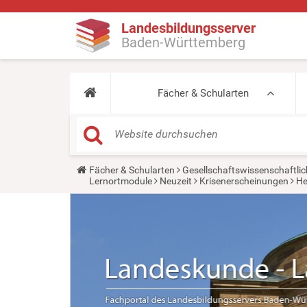
Landesbildungsserver
Baden-Württemberg
Fächer & Schularten
Y
Fächer & Schularten
Gesellschaftswissenschaftlic
o
Lernortmodule
Neuzeit
Krisenerscheinungen
He
u
a
r
e
h
e
r
e
: