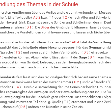
dlung des Themas in der Schule
 ersten Annäherung über das Verlies und die damit verbundenen Messaufg
hen". Eine Textquelle (
AB 2
bzw. T 1 oder
T 2
- je nach Alter und Schwierig
der Hexerei führt. Dazu müssen die Schüler und Schülerinnen den im De
lauben
erfahren (
D 1
). Die
Bilder
des Gmünder Bildhauers Hans Baldung, 
aulichen die Vorstellungen vom Hexenwesen und lassen sich fächerüberg
 es nun aber für die betroffenen Frauen weiter?
AB 4
listet die
Verhaftun
aulicht das übliche
Ende eines Hexenprozesses
. Für das
Gymnasium
bi
 Sprache (
T 2
) und einen ausführlichen Verhörablauf (
D 3
) einzusetzen. 
4
) erstellen können. Abschließend lässt sich mit der
Sage
(
D 4
) vom Hexe
r nordöstlich von Gmünd) belegen, dass der Hexenglaube auch nach dem
uben - wenngleich auch ungefährlicher - weiterlebte.
kundarstufe II
lässt sich das regionalgeschichtlich bedeutsame Thema am
istorischen Denkweise bieten der Hexenhammer (
D 2
) und die "Carolina" 
ethoden (
T 4
). Durch die Betrachtung der Positionen der beiden Gmünd
die Fragwürdigkeit der Anzeigen und der Beweiserhebung deutlich. Die "Ca
e Ausweglosigkeit für die Beschuldigten erkennen. Die tatsächlichen Folgen
ng, wird im zweiten Teil der o. g. Quelle ( T 1 ) erarbeitet und in eine Ze
 Lebenslauf (
D 5
) ordnen den Künstler in seine Zeit ein.