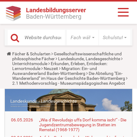
Landesbildungsserver
Baden-Württemberg
Fach wählen
Schulstufe wäh
Y
Fächer & Schularten
Gesellschaftswissenschaftliche und
o
philosophische Fächer
Landeskunde, Landesgeschichte
u
Unterrichtsmodule
Erkunden, Erleben, Entdecken:
a
Lernortmodule
Neuzeit
Migration: Ein- und
r
Auswandererland Baden-Württemberg
Die Abteilung "Ein-
e
Wandererland" im Haus der Geschichte Baden-Württemberg
h
2.1 Methodenvorschlag - Museumspädagogisches Angebot
e
r
e
:
06.05.2026
„Wia d´Revoludsjo uffs Dorf komma isch!“ - Die
Jugendzentrumsbewegung in Stetten im
Remstal (1968-1977)