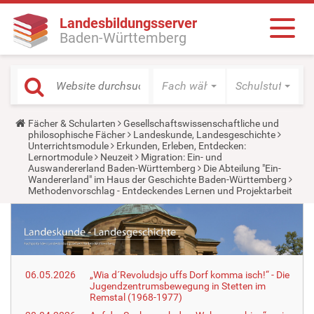
Landesbildungsserver
Baden-Württemberg
Fach wählen
Schulstufe wäh
Y
Fächer & Schularten
Gesellschaftswissenschaftliche und
o
philosophische Fächer
Landeskunde, Landesgeschichte
u
Unterrichtsmodule
Erkunden, Erleben, Entdecken:
a
Lernortmodule
Neuzeit
Migration: Ein- und
r
Auswandererland Baden-Württemberg
Die Abteilung "Ein-
e
Wandererland" im Haus der Geschichte Baden-Württemberg
h
Methodenvorschlag - Entdeckendes Lernen und Projektarbeit
e
r
e
:
06.05.2026
„Wia d´Revoludsjo uffs Dorf komma isch!“ - Die
Jugendzentrumsbewegung in Stetten im
Remstal (1968-1977)