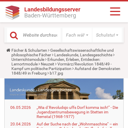
Landesbildungsserver
Baden-Württemberg
Fach wählen
Schulstufe wäh
Y
Fächer & Schularten
Gesellschaftswissenschaftliche und
o
philosophische Fächer
Landeskunde, Landesgeschichte
u
Unterrichtsmodule
Erkunden, Erleben, Entdecken:
a
Lernortmodule
Neuzeit
Vormärz/Revolution 1848/49 -
r
Kampf um politische Partizipation
Aufstand der Demokraten
e
1848/49 in Freiburg
b17.jpg
h
e
r
e
:
06.05.2026
„Wia d´Revoludsjo uffs Dorf komma isch!“ - Die
Jugendzentrumsbewegung in Stetten im
Remstal (1968-1977)
20.04.2026
Auf der Suche nach der „Wohnmaschine“ – ein