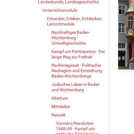
Landeskunde, Landesgeschichte
Unterrichtsmodule
Erkunden, Erleben, Entdecken:
Lernortmodule
Nachhaltiges Baden-
Württemberg -
Umweltgeschichte
Kampf um Partizipation - Der
lange Weg zur Freiheit
Nachkriegszeit - Politischer
Neubeginn und Entstehung
Z
Baden-Württembergs
e
Jüdisches Leben in Baden
i
und Württemberg
g
Altertum
e
B
Mittelalter
i
Neuzeit
l
d
Vormärz/Revolution
i
1848/49 - Kampf um
politische Partizipation
n