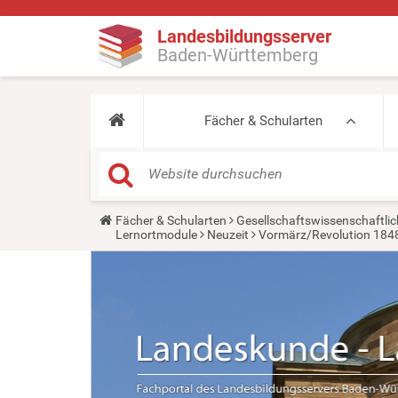
Landesbildungsserver
Baden-Württemberg
Fächer & Schularten
Y
Fächer & Schularten
Gesellschaftswissenschaftlic
o
Lernortmodule
Neuzeit
Vormärz/Revolution 1848/
u
a
r
e
h
e
r
e
: