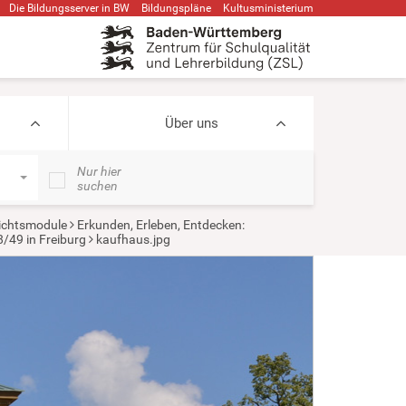
Die Bildungsserver in BW
Bildungspläne
Kultusministerium
Über uns
Nur hier
suchen
ichtsmodule
Erkunden, Erleben, Entdecken:
/49 in Freiburg
kaufhaus.jpg