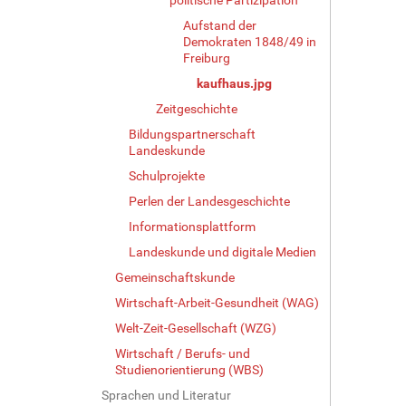
v
Aufstand der
o
Demokraten 1848/49 in
l
Freiburg
l
kaufhaus.jpg
e
Zeitgeschichte
r
G
Bildungspartnerschaft
r
Landeskunde
ö
Schulprojekte
ß
e
Perlen der Landesgeschichte
…
Informationsplattform
Landeskunde und digitale Medien
Gemeinschaftskunde
Wirtschaft-Arbeit-Gesundheit (WAG)
Welt-Zeit-Gesellschaft (WZG)
Wirtschaft / Berufs- und
Studienorientierung (WBS)
Sprachen und Literatur