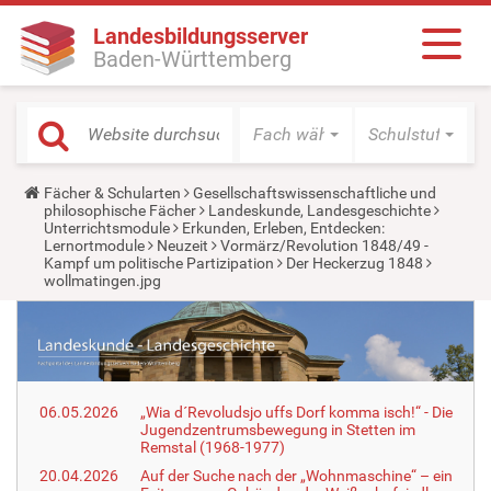
Landesbildungsserver
Baden-Württemberg
Fach wählen
Schulstufe wäh
Y
Fächer & Schularten
Gesellschaftswissenschaftliche und
o
philosophische Fächer
Landeskunde, Landesgeschichte
u
Unterrichtsmodule
Erkunden, Erleben, Entdecken:
a
Lernortmodule
Neuzeit
Vormärz/Revolution 1848/49 -
r
Kampf um politische Partizipation
Der Heckerzug 1848
e
wollmatingen.jpg
h
e
r
e
:
06.05.2026
„Wia d´Revoludsjo uffs Dorf komma isch!“ - Die
Jugendzentrumsbewegung in Stetten im
Remstal (1968-1977)
20.04.2026
Auf der Suche nach der „Wohnmaschine“ – ein