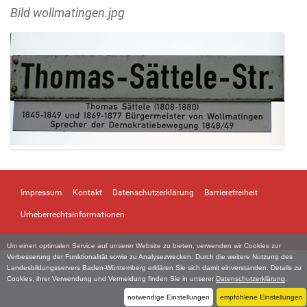
Bild wollmatingen.jpg
Z
e
i
Impressum
Kontakt
Datenschutzerklärung
Barrierefreiheit
g
e
Urheberrechtsinformationen
B
i
Um einen optimalen Service auf unserer Website zu bieten, verwenden wir Cookies zur
l
Verbesserung der Funktionalität sowie zu Analysezwecken. Durch die weitere Nutzung des
d
Landesbildungsservers Baden-Württemberg erklären Sie sich damit einverstanden. Details zu
i
Cookies, ihrer Verwendung und Vermeidung finden Sie in unserer
Datenschutzerklärung
.
n
notwendige Einstellungen
empfohlene Einstellungen
v