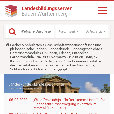
Landesbildungsserver
Baden-Württemberg
Fach wählen
Schulstufe wäh
Y
Fächer & Schularten
Gesellschaftswissenschaftliche und
o
philosophische Fächer
Landeskunde, Landesgeschichte
u
Unterrichtsmodule
Erkunden, Erleben, Entdecken:
a
Lernortmodule
Neuzeit
Vormärz/Revolution 1848/49 -
r
Kampf um politische Partizipation
Die Erinnerungsstätte für
e
die Freiheitsbewegungen in der deutschen Geschichte,
h
Schloss Rastatt
forderungen_gr.gif
e
r
e
:
06.05.2026
„Wia d´Revoludsjo uffs Dorf komma isch!“ - Die
Jugendzentrumsbewegung in Stetten im
Remstal (1968-1977)