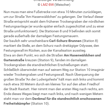
©
LMZ-BW
(Weischer)
Nun muss man eine Fußstrecke von etwa 10 Minuten zurücklegen,
um zur Straße "Am Hasenwäldchen" zu gelangen. Der Verlauf dieser
Straße entspricht exakt dem früheren Trockengraben der nördlichen
Festungsanlage (er wurde später einfach zugeschüttet und zu einer
Straße umfunktioniert). Die Stationen 8 und 9 befinden sich somit
gerade außerhalb der damaligen Festungsmauern.
Der baulich sehr unscheinbare
Carl-Schurz-Brunnen
(Station 8)
markiert die Stelle, an dem Schurz nach dreitägiger Odyssee, den
Festungswall im Rücken, aus der Kanalisation ausstieg.
Etwa an dem Punkt, wo sich die Straßen
Am Hasenwäldchen und
Gartenstraße
kreuzen (Station 9), fanden im damaligen
Trockengraben die standrechtlichen Erschießungen statt.
Schließlich überwindet man auf seinem Weg zur Station 10 imaginär
wieder Trockengraben und Festungswall. Nach Überquerung der
großen Straße "An der Ludwigsfeste" hält man sich links und kommt
nach etwa 30 Metern durch ein kleines Tor auf den alten Friedhof
der Stadt Rastatt. Hier nimmt man den ersten Weg nach rechts, am
Ende dieses Weges biegt man nach links, und nach wenigen Metern
steht man vor dem
Denkmal für die standrechtlich erschossenen
Freiheitskämpfer
(Station 10).