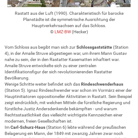
Rastatt aus der Luft (1990). Charakteristisch für barocke
Planstädte ist die symmetrische Ausrichtung der
Hauptverkehrsachsen auf das Schloss.
©
LMZ-BW
(Hecker)
Vom Schloss aus begibt man sich zur
Schlossgaststätte
(Station
4), in der Amalie Struve abgestiegen war, um ihrem Mann Gustav
nahe zu sein, der in den Rastatter Kasematten inhaftiert war.
Amalie Struve entwickelte sich zu einer zentralen
Identifikationsfigur der sich revolutionierenden Rastatter
Bevölkerung.
Wenige Schritte weiter befindet sich das
Rindeschwenderhaus
(Station 5). Ignaz Rindeschwender war schon im Vormärz einer der
Hauptinitiatoren oppositioneller Aktivitäten in Rastatt. Sein Beispiel
zeigt eindrücklich, mit welchen Mitteln die fürstliche Regierung und
fürstliche Justiz Andersdenkende bekämpften - und warum
Rechtsstaatlichkeit das vielleicht wichtigste Kennzeichen einer
modernen, freien Gesellschaften ist.
Im
Carl-Schurz-Haus
(Station 6) lebte während der preußischen
Belagerung ein Mann, der 1849 mit zwanzig Jahren zwar noch