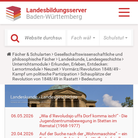
Landesbildungsserver
Baden-Württemberg
Fach wählen
Schulstufe wäh
Y
Fächer & Schularten
Gesellschaftswissenschaftliche und
o
philosophische Fächer
Landeskunde, Landesgeschichte
u
Unterrichtsmodule
Erkunden, Erleben, Entdecken:
a
Lernortmodule
Neuzeit
Vormärz/Revolution 1848/49 -
r
Kampf um politische Partizipation
Schauplätze der
e
Revolution von 1848/49 in Rastatt
Bedeutung
h
e
r
e
:
06.05.2026
„Wia d´Revoludsjo uffs Dorf komma isch!“ - Die
Jugendzentrumsbewegung in Stetten im
Remstal (1968-1977)
20.04.2026
Auf der Suche nach der „Wohnmaschine“ – ein