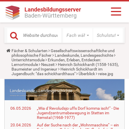
Landesbildungsserver
Baden-Württemberg
Fach wählen
Schulstufe wäh
Y
Fächer & Schularten
Gesellschaftswissenschaftliche und
o
philosophische Fächer
Landeskunde, Landesgeschichte
u
Unterrichtsmodule
Erkunden, Erleben, Entdecken:
a
Lernortmodule
Neuzeit
Heinrich Schickhardt (1558-1635),
r
Baumeister und Ingenieur
Heinrich Schickhardt im
e
Jugendbuch: "das schickhardthaus"
Überblick
reise.jpg
h
e
r
e
:
06.05.2026
„Wia d´Revoludsjo uffs Dorf komma isch!“ - Die
Jugendzentrumsbewegung in Stetten im
Remstal (1968-1977)
20.04.2026
Auf der Suche nach der „Wohnmaschine“ – ein