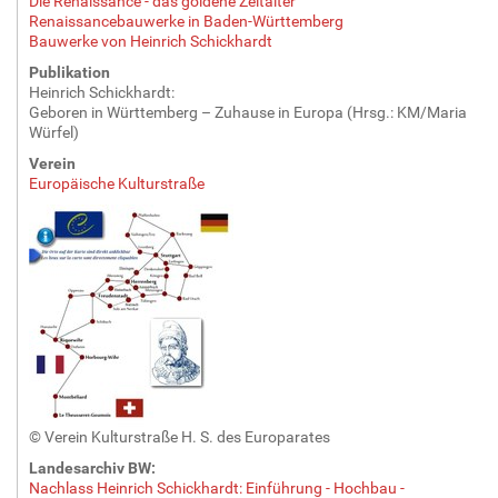
Die Renaissance - das goldene Zeitalter
l
Renaissancebauwerke in Baden-Württemberg
e
Bauwerke von Heinrich Schickhardt
r
Publikation
G
Heinrich Schickhardt:
r
Geboren in Württemberg – Zuhause in Europa (Hrsg.: KM/Maria
ö
Würfel)
ß
Verein
e
Europäische Kulturstraße
…
© Verein Kulturstraße H. S. des Europarates
Landesarchiv BW:
Nachlass Heinrich Schickhardt: Einführung - Hochbau -