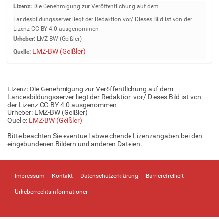
Z
Lizenz:
Die Genehmigung zur Veröffentlichung auf dem
e
Landesbildungsserver liegt der Redaktion vor/ Dieses Bild ist von der
i
Lizenz CC-BY 4.0 ausgenommen
g
Urheber:
LMZ-BW (Geißler)
e
LMZ-BW (Geißler)
Quelle:
B
i
l
d
Lizenz: Die Genehmigung zur Veröffentlichung auf dem
i
Landesbildungsserver liegt der Redaktion vor/ Dieses Bild ist von
n
der Lizenz CC-BY 4.0 ausgenommen
Urheber: LMZ-BW (Geißler)
v
Quelle:
LMZ-BW (Geißler)
o
l
Bitte beachten Sie eventuell abweichende Lizenzangaben bei den
l
eingebundenen Bildern und anderen Dateien.
e
r
G
Impressum
Kontakt
Datenschutzerklärung
Barrierefreiheit
r
ö
Urheberrechtsinformationen
ß
e