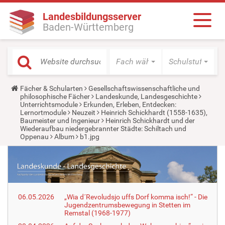
Landesbildungsserver
Baden-Württemberg
Fach wählen
Schulstufe wäh
Y
Fächer & Schularten
Gesellschaftswissenschaftliche und
o
philosophische Fächer
Landeskunde, Landesgeschichte
u
Unterrichtsmodule
Erkunden, Erleben, Entdecken:
a
Lernortmodule
Neuzeit
Heinrich Schickhardt (1558-1635),
r
Baumeister und Ingenieur
Heinrich Schickhardt und der
e
Wiederaufbau niedergebrannter Städte: Schiltach und
h
Oppenau
Album
b1.jpg
e
r
e
:
06.05.2026
„Wia d´Revoludsjo uffs Dorf komma isch!“ - Die
Jugendzentrumsbewegung in Stetten im
Remstal (1968-1977)