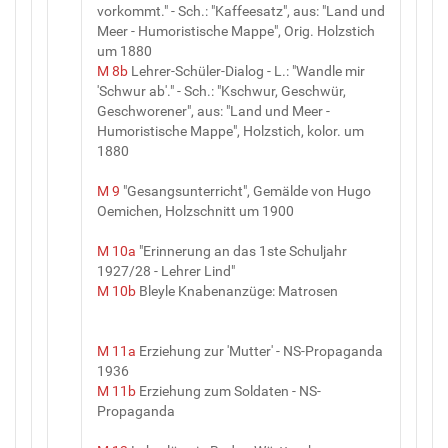
vorkommt." - Sch.: "Kaffeesatz", aus: "Land und
Meer - Humoristische Mappe", Orig. Holzstich
um 1880
M 8b
Lehrer-Schüler-Dialog - L.: "Wandle mir
'Schwur ab'." - Sch.: "Kschwur, Geschwür,
Geschworener", aus: "Land und Meer -
Humoristische Mappe", Holzstich, kolor. um
1880
M 9
"Gesangsunterricht", Gemälde von Hugo
Oemichen, Holzschnitt um 1900
M 10a
"Erinnerung an das 1ste Schuljahr
1927/28 - Lehrer Lind"
M 10b
Bleyle Knabenanzüge: Matrosen
M 11a
Erziehung zur 'Mutter' - NS-Propaganda
1936
M 11b
Erziehung zum Soldaten - NS-
Propaganda