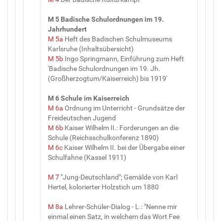
M 5 Badische Schulordnungen im 19.
Jahrhundert
M 5a
Heft des Badischen Schulmuseums
Karlsruhe (Inhaltsübersicht)
M 5b
Ingo Springmann, Einführung zum Heft
'Badische Schulordnungen im 19. Jh.
(Großherzogtum/Kaiserreich) bis 1919'
M 6 Schule im Kaiserreich
M 6a
Ordnung im Unterricht - Grundsätze der
Freideutschen Jugend
M 6b
Kaiser Wilhelm II.: Forderungen an die
Schule (Reichsschulkonferenz 1890)
M 6c
Kaiser Wilhelm II. bei der Übergabe einer
Schulfahne (Kassel 1911)
M 7
"Jung-Deutschland"; Gemälde von Karl
Hertel, kolorierter Holzstich um 1880
M 8a
Lehrer-Schüler-Dialog - L.: "Nenne mir
einmal einen Satz, in welchem das Wort Fee