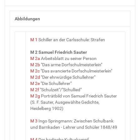
Abbildungen
M 1
Schiller an der Carlsschule: Strafen
M 2 Samuel Friedrich Sauter
M 2a
Arbeitsblatt zu seiner Person
M 2b
"Das arme Dorfschulmeisterlein"
M 2c
"Das avancierte Dorfschulmeisterlein"
M 2d
"Der ehrwürdige Schullehrer"
M 2e
"Die Schullehrer"
M 2f
"Schulzeit"/"Schullied"
M 2g
Porträtbild von Samuel Friedrich Sauter
(S. F. Sauter, Ausgewählte Gedichte,
Heidelberg 1902)
M 3
Ingo Springmann: Zwischen Schulbank
und Barrikaden - Lehrer und Schüler 1848/49
M 4
Der badische Kulturkampf