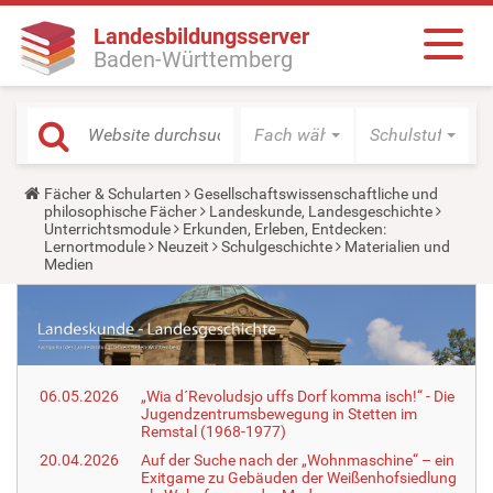
Landesbildungsserver
Baden-Württemberg
Fach wählen
Schulstufe wäh
Y
Fächer & Schularten
Gesellschaftswissenschaftliche und
o
philosophische Fächer
Landeskunde, Landesgeschichte
u
Unterrichtsmodule
Erkunden, Erleben, Entdecken:
a
Lernortmodule
Neuzeit
Schulgeschichte
Materialien und
r
Medien
e
h
e
r
e
:
06.05.2026
„Wia d´Revoludsjo uffs Dorf komma isch!“ - Die
Jugendzentrumsbewegung in Stetten im
Remstal (1968-1977)
20.04.2026
Auf der Suche nach der „Wohnmaschine“ – ein
Exitgame zu Gebäuden der Weißenhofsiedlung