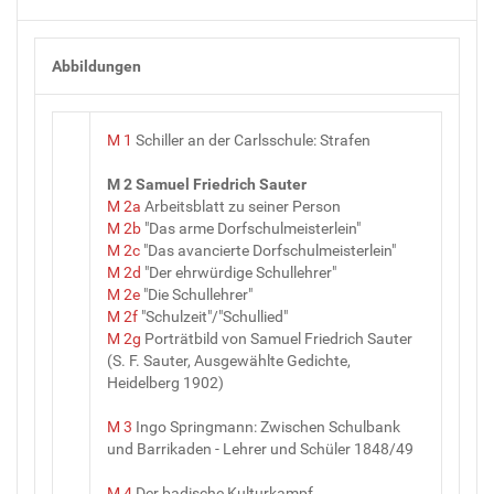
Abbildungen
M 1
Schiller an der Carlsschule: Strafen
M 2 Samuel Friedrich Sauter
M 2a
Arbeitsblatt zu seiner Person
M 2b
"Das arme Dorfschulmeisterlein"
M 2c
"Das avancierte Dorfschulmeisterlein"
M 2d
"Der ehrwürdige Schullehrer"
M 2e
"Die Schullehrer"
M 2f
"Schulzeit"/"Schullied"
M 2g
Porträtbild von Samuel Friedrich Sauter
(S. F. Sauter, Ausgewählte Gedichte,
Heidelberg 1902)
M 3
Ingo Springmann: Zwischen Schulbank
und Barrikaden - Lehrer und Schüler 1848/49
M 4
Der badische Kulturkampf