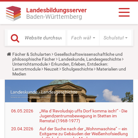
Landesbildungsserver
Baden-Württemberg
Fach wählen
Schulstufe wäh
Y
Fächer & Schularten
Gesellschaftswissenschaftliche und
o
philosophische Fächer
Landeskunde, Landesgeschichte
u
Unterrichtsmodule
Erkunden, Erleben, Entdecken:
a
Lernortmodule
Neuzeit
Schulgeschichte
Materialien und
r
Medien
e
h
e
r
e
:
06.05.2026
„Wia d´Revoludsjo uffs Dorf komma isch!“ - Die
Jugendzentrumsbewegung in Stetten im
Remstal (1968-1977)
20.04.2026
Auf der Suche nach der „Wohnmaschine“ – ein
Exitgame zu Gebäuden der Weißenhofsiedlung