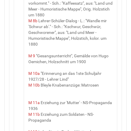
vorkommt." - Sch.: "Kaffeesatz", aus: "Land und
Meer - Humoristische Mappe", Orig. Holzstich
um 1880
M 8b
Lehrer-Schüler-Dialog - L.: "Wandle mir
'Schwur ab'." - Sch.: "Kschwur, Geschwür,
Geschworener", aus: "Land und Meer -
Humoristische Mappe", Holzstich, kolor. um
1880
M 9
"Gesangsunterricht", Gemälde von Hugo
Oemichen, Holzschnitt um 1900
M 10a
"Erinnerung an das 1ste Schuljahr
1927/28 - Lehrer Lind"
M 10b
Bleyle Knabenanzüge: Matrosen
M 11a
Erziehung zur 'Mutter' - NS-Propaganda
1936
M 11b
Erziehung zum Soldaten - NS-
Propaganda