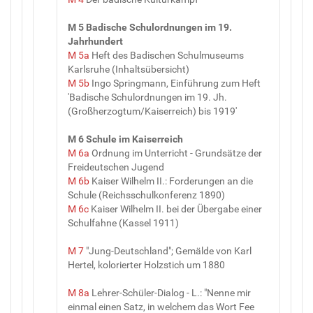
M 5 Badische Schulordnungen im 19.
Jahrhundert
M 5a
Heft des Badischen Schulmuseums
Karlsruhe (Inhaltsübersicht)
M 5b
Ingo Springmann, Einführung zum Heft
'Badische Schulordnungen im 19. Jh.
(Großherzogtum/Kaiserreich) bis 1919'
M 6 Schule im Kaiserreich
M 6a
Ordnung im Unterricht - Grundsätze der
Freideutschen Jugend
M 6b
Kaiser Wilhelm II.: Forderungen an die
Schule (Reichsschulkonferenz 1890)
M 6c
Kaiser Wilhelm II. bei der Übergabe einer
Schulfahne (Kassel 1911)
M 7
"Jung-Deutschland"; Gemälde von Karl
Hertel, kolorierter Holzstich um 1880
M 8a
Lehrer-Schüler-Dialog - L.: "Nenne mir
einmal einen Satz, in welchem das Wort Fee