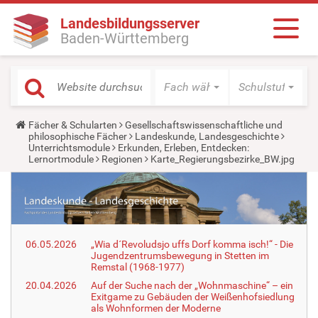
Landesbildungsserver
Baden-Württemberg
Fach wählen
Schulstufe wäh
Y
Fächer & Schularten
Gesellschaftswissenschaftliche und
o
philosophische Fächer
Landeskunde, Landesgeschichte
u
Unterrichtsmodule
Erkunden, Erleben, Entdecken:
a
Lernortmodule
Regionen
Karte_Regierungsbezirke_BW.jpg
r
e
h
e
r
e
:
06.05.2026
„Wia d´Revoludsjo uffs Dorf komma isch!“ - Die
Jugendzentrumsbewegung in Stetten im
Remstal (1968-1977)
20.04.2026
Auf der Suche nach der „Wohnmaschine“ – ein
Exitgame zu Gebäuden der Weißenhofsiedlung
als Wohnformen der Moderne