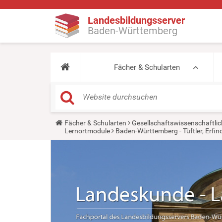
Landesbildungsserver
Baden-Württemberg
Fächer & Schularten
Y
Fächer & Schularten
Gesellschaftswissenschaftlic
o
Lernortmodule
Baden-Württemberg - Tüftler, Erfin
u
a
r
e
h
e
r
e
: