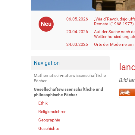
06.05.2026
„Wia d´Revoludsjo uf
Neu
Remstal (1968-1977)
20.04.2026
Auf der Suche nach d
Weißenhofsiedlung a
24.03.2026
Orte der Moderne am
Navigation
lan
Mathematisch-naturwissenschaftliche
Bild l
Fächer
Gesellschaftswissenschaftliche und
philosophische Fächer
Z
Ethik
e
Religionslehren
i
g
Geographie
e
Geschichte
B