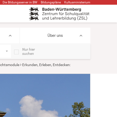
Die Bildungsserver in BW
Bildungspläne
Kultusministerium
Über uns
Nur hier
suchen
ichtsmodule
Erkunden, Erleben, Entdecken: