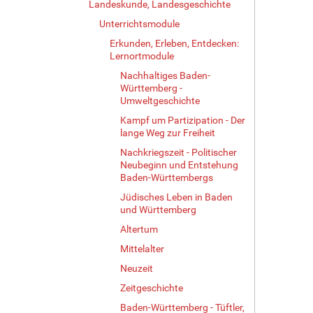
Landeskunde, Landesgeschichte
i
l
Unterrichtsmodule
d
Erkunden, Erleben, Entdecken:
i
Lernortmodule
n
v
Nachhaltiges Baden-
Württemberg -
o
Umweltgeschichte
l
l
Kampf um Partizipation - Der
e
lange Weg zur Freiheit
r
Nachkriegszeit - Politischer
G
Neubeginn und Entstehung
r
Baden-Württembergs
ö
Jüdisches Leben in Baden
ß
und Württemberg
e
…
Altertum
Mittelalter
Neuzeit
Zeitgeschichte
Baden-Württemberg - Tüftler,