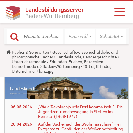
Landesbildungsserver
Baden-Württemberg
Fach wählen
Schulstufe wäh
Y
Fächer & Schularten
Gesellschaftswissenschaftliche und
o
philosophische Fächer
Landeskunde, Landesgeschichte
u
Unterrichtsmodule
Erkunden, Erleben, Entdecken:
a
Lernortmodule
Baden-Württemberg - Tüftler, Erfinder,
r
Unternehmer
lanz.jpg
e
h
e
r
e
:
06.05.2026
„Wia d´Revoludsjo uffs Dorf komma isch!“ - Die
Jugendzentrumsbewegung in Stetten im
Remstal (1968-1977)
20.04.2026
Auf der Suche nach der „Wohnmaschine“ – ein
Exitgame zu Gebäuden der Weißenhofsiedlung