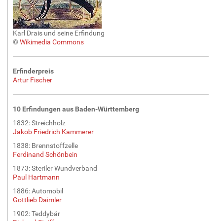
ö
ß
e
…
Karl Drais und seine Erfindung
©
Wikimedia Commons
Erfinderpreis
Artur Fischer
10 Erfindungen aus Baden-Württemberg
1832: Streichholz
Jakob Friedrich Kammerer
1838: Brennstoffzelle
Ferdinand Schönbein
1873: Steriler Wundverband
Paul Hartmann
1886: Automobil
Gottlieb Daimler
1902: Teddybär