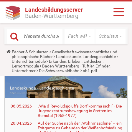
Landesbildungsserver
Baden-Württemberg
Fach wählen
Schulstufe wäh
Y
Fächer & Schularten
Gesellschaftswissenschaftliche und
o
philosophische Fächer
Landeskunde, Landesgeschichte
u
Unterrichtsmodule
Erkunden, Erleben, Entdecken:
a
Lernortmodule
Baden-Württemberg - Tüftler, Erfinder,
r
Unternehmer
Die Schwarzwaldbahn
ab1.pdf
e
h
e
r
e
:
06.05.2026
„Wia d´Revoludsjo uffs Dorf komma isch!“ - Die
Jugendzentrumsbewegung in Stetten im
Remstal (1968-1977)
20.04.2026
Auf der Suche nach der „Wohnmaschine“ – ein
Exitgame zu Gebäuden der Weißenhofsiedlung