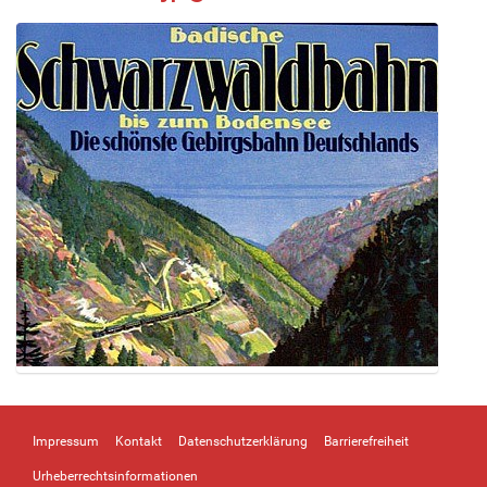
Z
e
i
Impressum
Kontakt
Datenschutzerklärung
Barrierefreiheit
g
e
Urheberrechtsinformationen