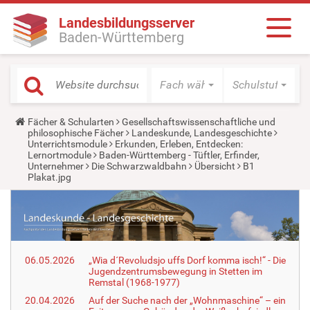
Landesbildungsserver
Baden-Württemberg
Fach wählen
Schulstufe wäh
Y
Fächer & Schularten
Gesellschaftswissenschaftliche und
o
philosophische Fächer
Landeskunde, Landesgeschichte
u
Unterrichtsmodule
Erkunden, Erleben, Entdecken:
a
Lernortmodule
Baden-Württemberg - Tüftler, Erfinder,
r
Unternehmer
Die Schwarzwaldbahn
Übersicht
B1
e
Plakat.jpg
h
e
r
e
:
06.05.2026
„Wia d´Revoludsjo uffs Dorf komma isch!“ - Die
Jugendzentrumsbewegung in Stetten im
Remstal (1968-1977)
20.04.2026
Auf der Suche nach der „Wohnmaschine“ – ein