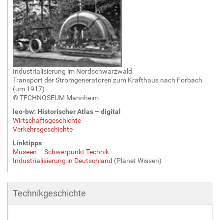
G
r
ö
ß
e
…
Industrialisierung im Nordschwarzwald
Transport der Stromgeneratoren zum Krafthaus nach Forbach
(um 1917)
© TECHNOSEUM Mannheim
leo-bw: Historischer Atlas – digital
Wirtschaftsgeschichte
Verkehrsgeschichte
Linktipps
Museen – Schwerpunkt Technik
Industrialisierung in Deutschland
(Planet Wissen)
Technikgeschichte