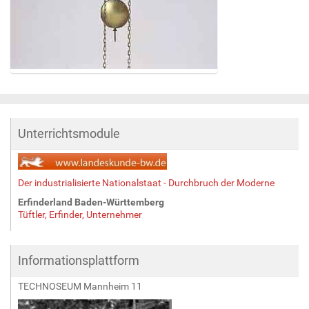
Z
e
i
g
Unterrichtsmodule
e
B
i
l
Der industrialisierte Nationalstaat - Durchbruch der Moderne
d
Erfinderland Baden-Württemberg
i
Tüftler, Erfinder, Unternehmer
n
v
o
Informationsplattform
l
l
TECHNOSEUM Mannheim 11
e
r