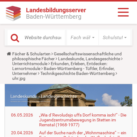
Landesbildungsserver
Baden-Württemberg
Fach wählen
Schulstufe wäh
Y
Fächer & Schularten
Gesellschaftswissenschaftliche und
o
philosophische Fächer
Landeskunde, Landesgeschichte
u
Unterrichtsmodule
Erkunden, Erleben, Entdecken:
a
Lernortmodule
Baden-Württemberg - Tüftler, Erfinder,
r
Unternehmer
Technikgeschichte Baden-Württemberg
e
uhr.jpg
h
e
r
e
:
06.05.2026
„Wia d´Revoludsjo uffs Dorf komma isch!“ - Die
Jugendzentrumsbewegung in Stetten im
Remstal (1968-1977)
20.04.2026
Auf der Suche nach der „Wohnmaschine“ – ein