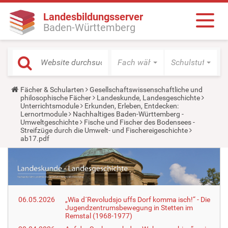
Landesbildungsserver
Baden-Württemberg
Fach wählen
Schulstufe wäh
Y
Fächer & Schularten
Gesellschaftswissenschaftliche und
o
philosophische Fächer
Landeskunde, Landesgeschichte
u
Unterrichtsmodule
Erkunden, Erleben, Entdecken:
a
Lernortmodule
Nachhaltiges Baden-Württemberg -
r
Umweltgeschichte
Fische und Fischer des Bodensees -
e
Streifzüge durch die Umwelt- und Fischereigeschichte
h
ab17.pdf
e
r
e
:
06.05.2026
„Wia d´Revoludsjo uffs Dorf komma isch!“ - Die
Jugendzentrumsbewegung in Stetten im
Remstal (1968-1977)