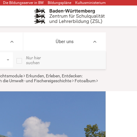
Die Bildungsserver in BW
Bildungspläne
Kultusministerium
Über uns
Nur hier
suchen
ichtsmodule
Erkunden, Erleben, Entdecken:
h die Umwelt- und Fischereigeschichte
Fotoalbum