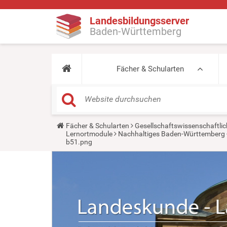
Landesbildungsserver
Baden-Württemberg
Fächer & Schularten
Y
Fächer & Schularten
Gesellschaftswissenschaftlic
o
Lernortmodule
Nachhaltiges Baden-Württemberg 
u
b51.png
a
r
e
h
e
r
e
: