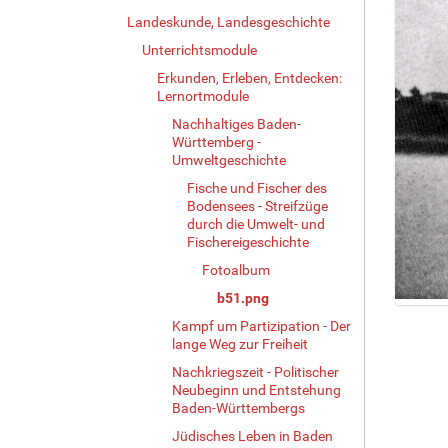
Landeskunde, Landesgeschichte
Unterrichtsmodule
Erkunden, Erleben, Entdecken:
Lernortmodule
Nachhaltiges Baden-
Württemberg -
Umweltgeschichte
Fische und Fischer des
Bodensees - Streifzüge
durch die Umwelt- und
Fischereigeschichte
Fotoalbum
b51.png
Z
Kampf um Partizipation - Der
e
lange Weg zur Freiheit
i
Nachkriegszeit - Politischer
g
Neubeginn und Entstehung
e
Baden-Württembergs
B
i
Jüdisches Leben in Baden