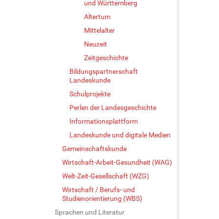
und Württemberg
l
d
Altertum
i
Mittelalter
n
v
Neuzeit
o
Zeitgeschichte
l
Bildungspartnerschaft
l
Landeskunde
e
r
Schulprojekte
G
Perlen der Landesgeschichte
r
ö
Informationsplattform
ß
Landeskunde und digitale Medien
e
Gemeinschaftskunde
…
Wirtschaft-Arbeit-Gesundheit (WAG)
Welt-Zeit-Gesellschaft (WZG)
Wirtschaft / Berufs- und
Studienorientierung (WBS)
Sprachen und Literatur