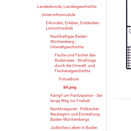
Landeskunde, Landesgeschichte
Unterrichtsmodule
Erkunden, Erleben, Entdecken:
Lernortmodule
Nachhaltiges Baden-
Württemberg -
Umweltgeschichte
Fische und Fischer des
Bodensees - Streifzüge
durch die Umwelt- und
Fischereigeschichte
Fotoalbum
b6.png
Kampf um Partizipation - Der
lange Weg zur Freiheit
Z
e
Nachkriegszeit - Politischer
i
Neubeginn und Entstehung
g
Baden-Württembergs
e
Jüdisches Leben in Baden
B