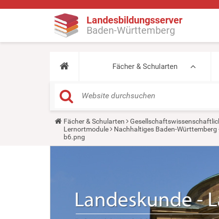
Landesbildungsserver
Baden-Württemberg
Fächer & Schularten
Y
Fächer & Schularten
Gesellschaftswissenschaftlic
o
Lernortmodule
Nachhaltiges Baden-Württemberg 
u
b6.png
a
r
e
h
e
r
e
: