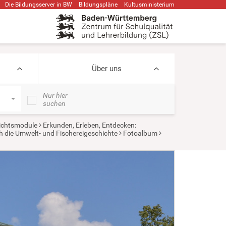
Die Bildungsserver in BW
Bildungspläne
Kultusministerium
Über uns
Nur hier
suchen
ichtsmodule
Erkunden, Erleben, Entdecken:
h die Umwelt- und Fischereigeschichte
Fotoalbum