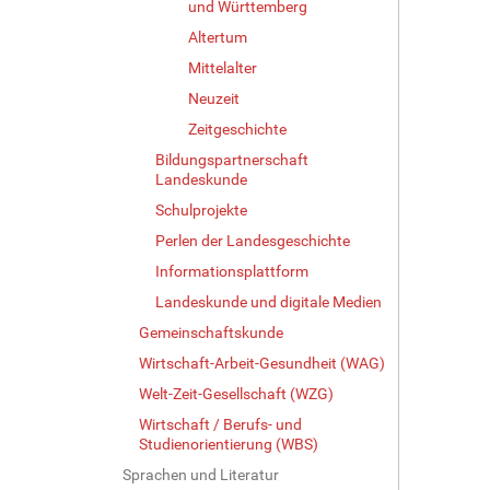
und Württemberg
i
Altertum
l
d
Mittelalter
i
Neuzeit
n
Zeitgeschichte
v
o
Bildungspartnerschaft
l
Landeskunde
l
Schulprojekte
e
r
Perlen der Landesgeschichte
G
Informationsplattform
r
Landeskunde und digitale Medien
ö
ß
Gemeinschaftskunde
e
Wirtschaft-Arbeit-Gesundheit (WAG)
…
Welt-Zeit-Gesellschaft (WZG)
Wirtschaft / Berufs- und
Studienorientierung (WBS)
Sprachen und Literatur