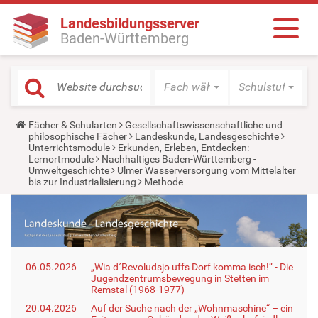
Landesbildungsserver
Baden-Württemberg
Fach wählen
Schulstufe wäh
Y
Fächer & Schularten
Gesellschaftswissenschaftliche und
o
philosophische Fächer
Landeskunde, Landesgeschichte
u
Unterrichtsmodule
Erkunden, Erleben, Entdecken:
a
Lernortmodule
Nachhaltiges Baden-Württemberg -
r
Umweltgeschichte
Ulmer Wasserversorgung vom Mittelalter
e
bis zur Industrialisierung
Methode
h
e
r
e
:
06.05.2026
„Wia d´Revoludsjo uffs Dorf komma isch!“ - Die
Jugendzentrumsbewegung in Stetten im
Remstal (1968-1977)
20.04.2026
Auf der Suche nach der „Wohnmaschine“ – ein