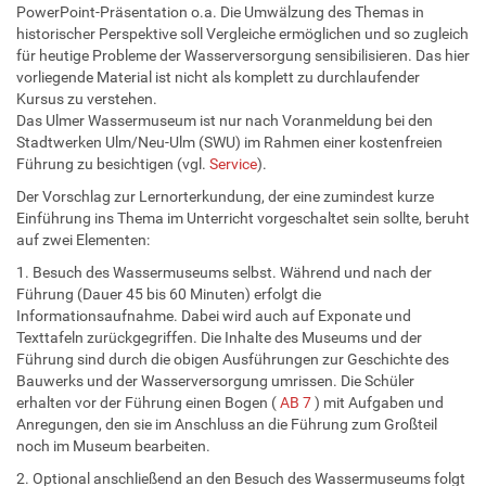
PowerPoint-Präsentation o.a. Die Umwälzung des Themas in
historischer Perspektive soll Vergleiche ermöglichen und so zugleich
für heutige Probleme der Wasserversorgung sensibilisieren. Das hier
vorliegende Material ist nicht als komplett zu durchlaufender
Kursus zu verstehen.
Das Ulmer Wassermuseum ist nur nach Voranmeldung bei den
Stadtwerken Ulm/Neu-Ulm (SWU) im Rahmen einer kostenfreien
Führung zu besichtigen (vgl.
Service
).
Der Vorschlag zur Lernorterkundung, der eine zumindest kurze
Einführung ins Thema im Unterricht vorgeschaltet sein sollte, beruht
auf zwei Elementen:
1. Besuch des Wassermuseums selbst. Während und nach der
Führung (Dauer 45 bis 60 Minuten) erfolgt die
Informationsaufnahme. Dabei wird auch auf Exponate und
Texttafeln zurückgegriffen. Die Inhalte des Museums und der
Führung sind durch die obigen Ausführungen zur Geschichte des
Bauwerks und der Wasserversorgung umrissen. Die Schüler
erhalten vor der Führung einen Bogen (
AB 7
) mit Aufgaben und
Anregungen, den sie im Anschluss an die Führung zum Großteil
noch im Museum bearbeiten.
2. Optional anschließend an den Besuch des Wassermuseums folgt