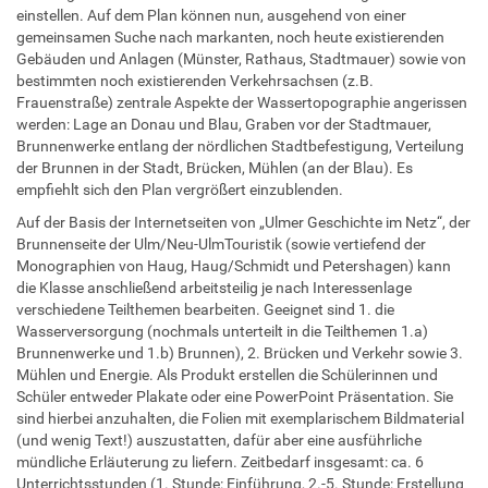
einstellen. Auf dem Plan können nun, ausgehend von einer
gemeinsamen Suche nach markanten, noch heute existierenden
Gebäuden und Anlagen (Münster, Rathaus, Stadtmauer) sowie von
bestimmten noch existierenden Verkehrsachsen (z.B.
Frauenstraße) zentrale Aspekte der Wassertopographie angerissen
werden: Lage an Donau und Blau, Graben vor der Stadtmauer,
Brunnenwerke entlang der nördlichen Stadtbefestigung, Verteilung
der Brunnen in der Stadt, Brücken, Mühlen (an der Blau). Es
empfiehlt sich den Plan vergrößert einzublenden.
Auf der Basis der Internetseiten von „Ulmer Geschichte im Netz“, der
Brunnenseite der Ulm/Neu-UlmTouristik (sowie vertiefend der
Monographien von Haug, Haug/Schmidt und Petershagen) kann
die Klasse anschließend arbeitsteilig je nach Interessenlage
verschiedene Teilthemen bearbeiten. Geeignet sind 1. die
Wasserversorgung (nochmals unterteilt in die Teilthemen 1.a)
Brunnenwerke und 1.b) Brunnen), 2. Brücken und Verkehr sowie 3.
Mühlen und Energie. Als Produkt erstellen die Schülerinnen und
Schüler entweder Plakate oder eine PowerPoint Präsentation. Sie
sind hierbei anzuhalten, die Folien mit exemplarischem Bildmaterial
(und wenig Text!) auszustatten, dafür aber eine ausführliche
mündliche Erläuterung zu liefern. Zeitbedarf insgesamt: ca. 6
Unterrichtsstunden (1. Stunde: Einführung, 2.-5. Stunde: Erstellung