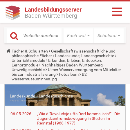
Landesbildungsserver
Baden-Württemberg
Fach wählen
Schulstufe wäh
Y
Fächer & Schularten
Gesellschaftswissenschaftliche und
o
philosophische Fächer
Landeskunde, Landesgeschichte
u
Unterrichtsmodule
Erkunden, Erleben, Entdecken:
a
Lernortmodule
Nachhaltiges Baden-Württemberg -
r
Umweltgeschichte
Ulmer Wasserversorgung vom Mittelalter
e
bis zur Industrialisierung
Fotoalbum
B2
h
wassermuseuminnen.jpg
e
r
e
:
06.05.2026
„Wia d´Revoludsjo uffs Dorf komma isch!“ - Die
Jugendzentrumsbewegung in Stetten im
Remstal (1968-1977)