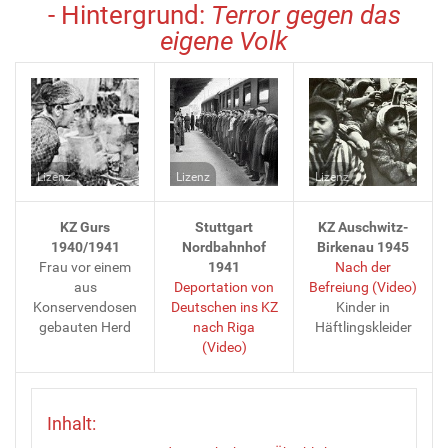
- Hintergrund:
Terror gegen das
eigene Volk
Lizenz
Lizenz
Lizenz
KZ Gurs
Stuttgart
KZ Auschwitz-
1940/1941
Nordbahnhof
Birkenau 1945
Frau vor einem
1941
Nach der
aus
Deportation von
Befreiung (Video)
Konservendosen
Deutschen ins KZ
Kinder in
gebauten Herd
nach Riga
Häftlingskleider
(Video)
Inhalt: