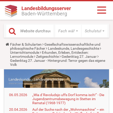
Landesbildungsserver
Baden-Württemberg
Fach wählen
Schulstufe wäh
Y
Fächer & Schularten
Gesellschaftswissenschaftliche und
o
philosophische Fächer
Landeskunde, Landesgeschichte
u
Unterrichtsmodule
Erkunden, Erleben, Entdecken:
a
Lernortmodule
Zeitgeschichte
Gedenktag 27. Januar
r
Gedenktag 27. Januar - Hintergrund: Terror gegen das eigene
e
Volk
h
e
r
e
:
06.05.2026
„Wia d´Revoludsjo uffs Dorf komma isch!“ - Die
Jugendzentrumsbewegung in Stetten im
Remstal (1968-1977)
20.04.2026
Auf der Suche nach der „Wohnmaschine“ – ein