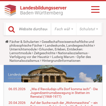
Landesbildungsserver
Baden-Württemberg
Fach wählen
Schulstufe wäh
Y
Fächer & Schularten
Gesellschaftswissenschaftliche und
o
philosophische Fächer
Landeskunde, Landesgeschichte
u
Unterrichtsmodule
Erkunden, Erleben, Entdecken:
a
Lernortmodule
Zeitgeschichte
Nationalsozialismus -
r
Verfolgung vor der Haustür
Ludwig Marum - Opfer des
e
Nationalsozialismus
Hintergrundinformationen
h
e
r
e
:
06.05.2026
„Wia d´Revoludsjo uffs Dorf komma isch!“ - Die
Jugendzentrumsbewegung in Stetten im
Remstal (1968-1977)
20.04.2026
Auf der Suche nach der „Wohnmaschine“ – ein