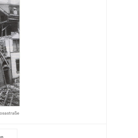
Rosastraße
en