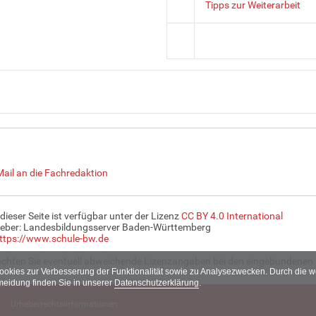
Tipps zur Weiterarbeit
Mail an die Fachredaktion
 dieser Seite ist verfügbar unter der Lizenz
CC BY 4.0 International
eber: Landesbildungsserver Baden-Württemberg
ttps://www.schule-bw.de
achten Sie eventuell abweichende Lizenzangaben bei den eingebundenen 
Cookies zur Verbesserung der Funktionalität sowie zu Analysezwecken. Durch die
meidung finden Sie in unserer
Datenschutzerklärung
.
Urheberrechtsinformationen