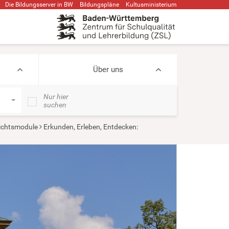
Die Bildungsserver in BW
Bildungspläne
Kultusministerium
Über uns
Nur hier
suchen
ichtsmodule
Erkunden, Erleben, Entdecken: