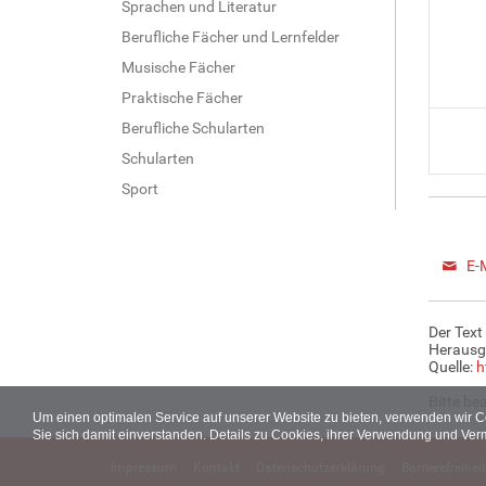
Sprachen und Literatur
Berufliche Fächer und Lernfelder
Musische Fächer
Praktische Fächer
Berufliche Schularten
Schularten
Sport
E-
Der Text
Herausg
Quelle:
h
Bitte be
Um einen optimalen Service auf unserer Website zu bieten, verwenden wir 
Sie sich damit einverstanden. Details zu Cookies, ihrer Verwendung und Ver
Impressum
Kontakt
Datenschutzerklärung
Barrierefreiheit