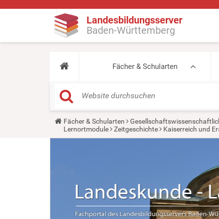
Landesbildungsserver
Baden-Württemberg
Fächer & Schularten
Y
Fächer & Schularten
Gesellschaftswissenschaftlic
o
Lernortmodule
Zeitgeschichte
Kaiserreich und Er
u
a
r
e
h
e
r
e
: