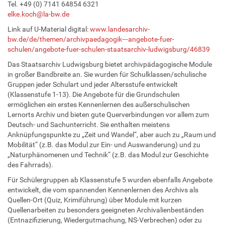
Tel. +49 (0) 7141 64854 6321
elke.koch@la-bw.de
Link auf U-Material digital:
www.landesarchiv-
bw.de/de/themen/archivpaedagogik---angebote-fuer-
schulen/angebote-fuer-schulen-staatsarchiv-ludwigsburg/46839
Das Staatsarchiv Ludwigsburg bietet archivpädagogische Module
in großer Bandbreite an. Sie wurden für Schulklassen/schulische
Gruppen jeder Schulart und jeder Altersstufe entwickelt
(Klassenstufe 1-13). Die Angebote für die Grundschulen
ermöglichen ein erstes Kennenlernen des außerschulischen
Lernorts Archiv und bieten gute Querverbindungen vor allem zum
Deutsch- und Sachunterricht. Sie enthalten meistens
Anknüpfungspunkte zu „Zeit und Wandel“, aber auch zu „Raum und
Mobilität“ (z.B. das Modul zur Ein- und Auswanderung) und zu
„Naturphänomenen und Technik“ (z.B. das Modul zur Geschichte
des Fahrrads).
Für Schülergruppen ab Klassenstufe 5 wurden ebenfalls Angebote
entwickelt, die vom spannenden Kennenlernen des Archivs als
Quellen-Ort (Quiz, Krimiführung) über Module mit kurzen
Quellenarbeiten zu besonders geeigneten Archivalienbeständen
(Entnazifizierung, Wiedergutmachung, NS-Verbrechen) oder zu