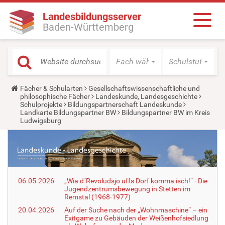
Landesbildungsserver
Baden-Württemberg
Fach wählen
Schulstufe wäh
Y
Fächer & Schularten
Gesellschaftswissenschaftliche und
o
philosophische Fächer
Landeskunde, Landesgeschichte
u
Schulprojekte
Bildungspartnerschaft Landeskunde
a
Landkarte Bildungspartner BW
Bildungspartner BW im Kreis
r
Ludwigsburg
e
h
e
r
e
:
06.05.2026
„Wia d´Revoludsjo uffs Dorf komma isch!“ - Die
Jugendzentrumsbewegung in Stetten im
Remstal (1968-1977)
20.04.2026
Auf der Suche nach der „Wohnmaschine“ – ein
Exitgame zu Gebäuden der Weißenhofsiedlung