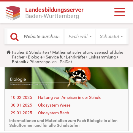
Landesbildungsserver
Baden-Württemberg
Fach wählen
Schulstufe wäh
Y
Fächer & Schularten
Mathematisch-naturwissenschaftliche
o
Fächer
Biologie
Service für Lehrkräfte
Linksammlung
u
Botanik
Pflanzenpollen - PalDat
a
r
e
h
e
r
e
10.02.2025
Haltung von Ameisen in der Schule
:
30.01.2025
Ökosystem Wiese
29.01.2025
Ökosystem Bach
Informationen und Materialien zum Fach Biologie in allen
Schulformen und für alle Schulstufen